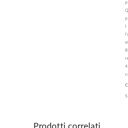
p
Q
p
I
l
e
R
r
4
c
C
S
Prodotti correlati