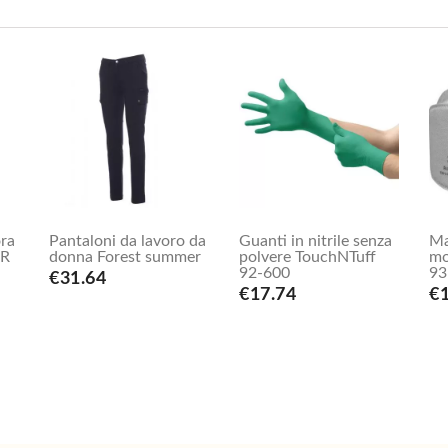
ra
Pantaloni da lavoro da
Guanti in nitrile senza
Ma
SR
donna Forest summer
polvere TouchNTuff
mo
92-600
93
€31.64
€17.74
€1