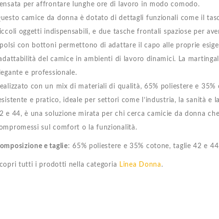
ensata per affrontare lunghe ore di lavoro in modo comodo.
uesto camice da donna è dotato di dettagli funzionali come il tasch
iccoli oggetti indispensabili, e due tasche frontali spaziose per av
 polsi con bottoni permettono di adattare il capo alle proprie esig
’adattabilità del camice in ambienti di lavoro dinamici. La martingal
legante e professionale.
ealizzato con un mix di materiali di qualità, 65% poliestere e 35%
esistente e pratico, ideale per settori come l’industria, la sanità e l
2 e 44, è una soluzione mirata per chi cerca camicie da donna che 
ompromessi sul comfort o la funzionalità.
omposizione e taglie
: 65% poliestere e 35% cotone, taglie 42 e 44
copri tutti i prodotti nella categoria
Linea Donna
.