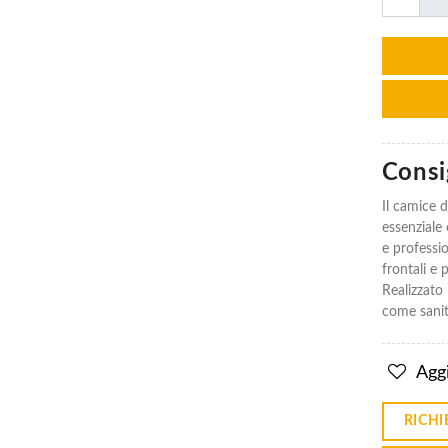
Camice
Camice
Shell
Shell
Cotone
Cotone
100%
100%
Consig
Massaua
Massaua
Il camice 
€21.00
€21.00
essenziale 
e professi
frontali e 
Realizzato 
come sanità
Aggi
RICHI