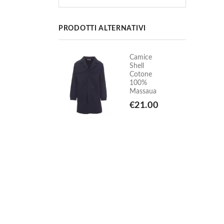
PRODOTTI ALTERNATIVI
Camice
Camice
Shell
Shell
Cotone
Cotone
100%
100%
Massaua
Massaua
€21.00
€21.00