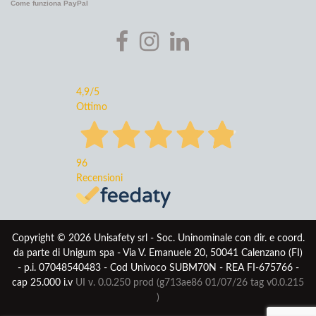
Come funziona PayPal
4,9
/5
Ottimo
96
Recensioni
Copyright © 2026 Unisafety srl - Soc. Uninominale con dir. e coord.
da parte di Unigum spa - Via V. Emanuele 20, 50041 Calenzano (FI)
- p.i. 07048540483 - Cod Univoco SUBM70N - REA FI-675766 -
cap 25.000 i.v
UI v. 0.0.250 prod (g713ae86 01/07/26
tag v0.0.215
)