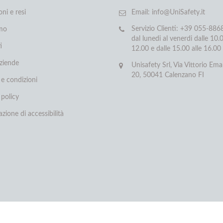
oni e resi
Email:
info@UniSafety.it
Servizio Clienti: +39 055-88
amo
dal lunedi al venerdi dalle 10.0
i
12.00 e dalle 15.00 alle 16.00
aziende
Unisafety Srl, Via Vittorio Ema
20, 50041 Calenzano FI
 e condizioni
 policy
azione di accessibilità