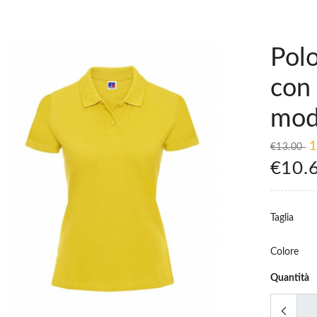
Pol
con
mod
1
€13.00
€10.
Taglia
Colore
Quantità