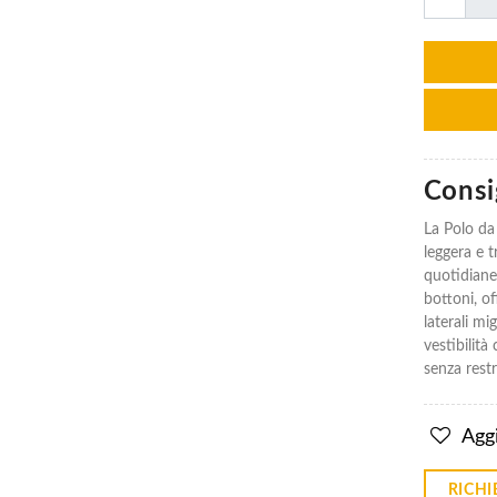
Consig
La Polo da
leggera e t
quotidiane
bottoni, of
laterali m
vestibilit
senza rest
Aggi
RICHI