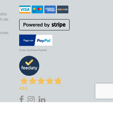
68496
0 alle
nuele,
Come funziona PayPal
4,9
/5