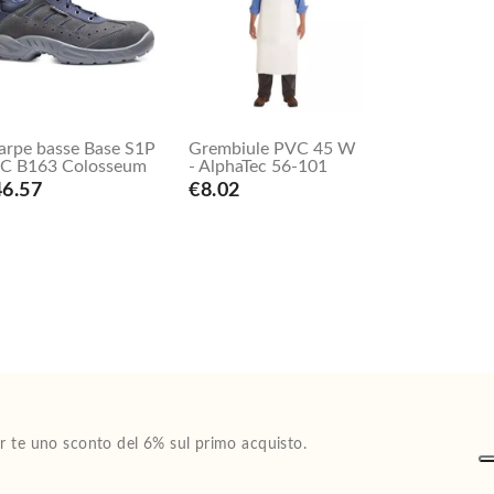
arpe basse Base S1P
Grembiule PVC 45 W
C B163 Colosseum
- AlphaTec 56-101
46.57
€8.02
Per te uno sconto del 6% sul primo acquisto.