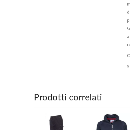
m
d
p
G
a
r
C
S
Prodotti correlati