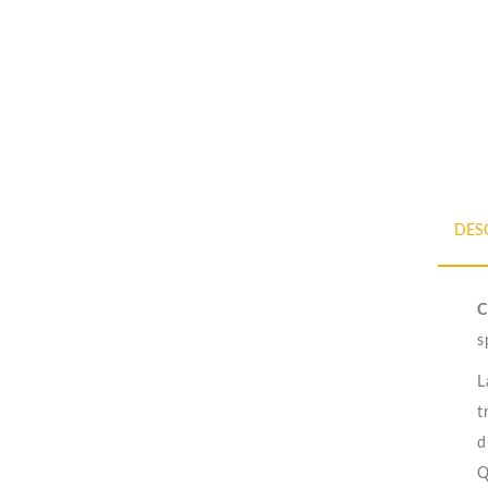
DES
C
s
L
t
d
Q