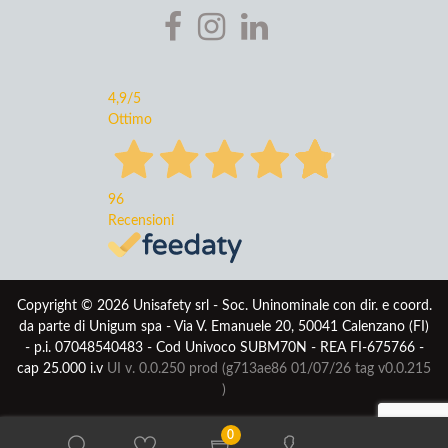
4,9
/5
Ottimo
96
Recensioni
Copyright © 2026 Unisafety srl - Soc. Uninominale con dir. e coord.
da parte di Unigum spa - Via V. Emanuele 20, 50041 Calenzano (FI)
- p.i. 07048540483 - Cod Univoco SUBM70N - REA FI-675766 -
cap 25.000 i.v
UI v. 0.0.250 prod (g713ae86 01/07/26
tag v0.0.215
)
0