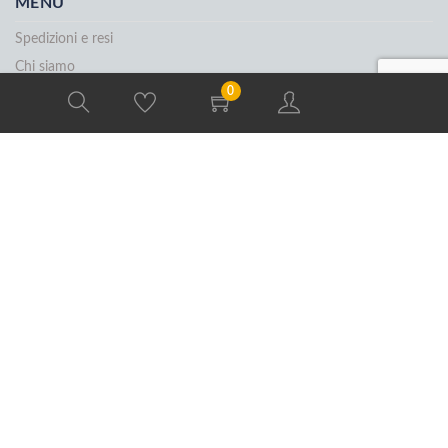
MENU
Spedizioni e resi
Chi siamo
0
Contatti
Per le aziende
Termini e condizioni
Privacy policy
Dichiarazione di accessibilità
CONTATTI
Email:
info@UniSafety.it
Servizio Clienti: +39 055-8868496 dal lunedi al venerdi dalle
10.00 alle 12.00 e dalle 15.00 alle 16.00
Unisafety Srl, Via Vittorio Emanuele, 20, 50041 Calenzano FI
PAGAMENTI ONLINE