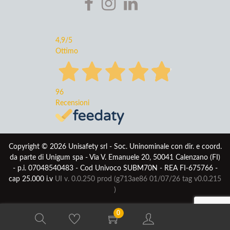
4,9
/5
Ottimo
96
Recensioni
Copyright © 2026 Unisafety srl - Soc. Uninominale con dir. e coord.
da parte di Unigum spa - Via V. Emanuele 20, 50041 Calenzano (FI)
- p.i. 07048540483 - Cod Univoco SUBM70N - REA FI-675766 -
cap 25.000 i.v
UI v. 0.0.250 prod (g713ae86 01/07/26
tag v0.0.215
)
0