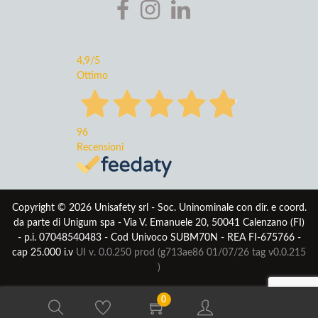
4,9
/5
Ottimo
96
Recensioni
Copyright © 2026 Unisafety srl - Soc. Uninominale con dir. e coord.
da parte di Unigum spa - Via V. Emanuele 20, 50041 Calenzano (FI)
- p.i. 07048540483 - Cod Univoco SUBM70N - REA FI-675766 -
cap 25.000 i.v
UI v. 0.0.250 prod (g713ae86 01/07/26
tag v0.0.215
)
0