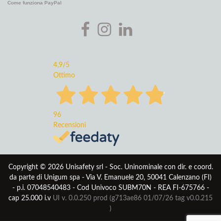
Come funziona PayPal
4,9
/5
Ottimo
96
Recensioni
Copyright © 2026 Unisafety srl - Soc. Uninominale con dir. e coord.
da parte di Unigum spa - Via V. Emanuele 20, 50041 Calenzano (FI)
- p.i. 07048540483 - Cod Univoco SUBM70N - REA FI-675766 -
cap 25.000 i.v
UI v. 0.0.250 prod (g713ae86 01/07/26
tag v0.0.215
)