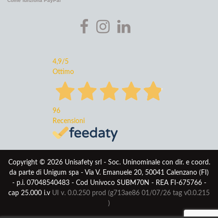
Come funziona PayPal
4,9
/5
Ottimo
96
Recensioni
Copyright © 2026 Unisafety srl - Soc. Uninominale con dir. e coord.
da parte di Unigum spa - Via V. Emanuele 20, 50041 Calenzano (FI)
- p.i. 07048540483 - Cod Univoco SUBM70N - REA FI-675766 -
cap 25.000 i.v
UI v. 0.0.250 prod (g713ae86 01/07/26
tag v0.0.215
)