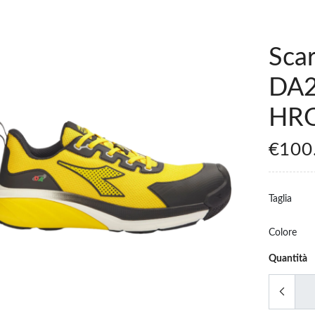
Sca
DA2
HRO
€100
Taglia
Colore
Quantità