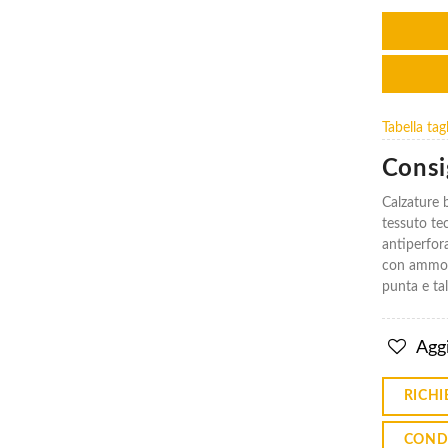
Scarpe
Scarpe
Diadora
Diadora
Tabella ta
Vortex
Vortex
Da2 Low
Da2 Low
Consig
S1ps Sc
S1ps Sc
Sr Hro
Sr Hro
Esd - Blu
Esd - Blu
Calzature 
tessuto tec
€100.34
€100.34
antiperfor
Scarpe
Scarpe
con ammort
Diadora
Diadora
punta e tal
Vortex
Vortex
Da2 Low
Da2 Low
S1ps Sc
S1ps Sc
Sr Hro
Sr Hro
Aggi
Esd -
Esd -
Rosso
Rosso
RICHI
€100.34
€100.34
COND