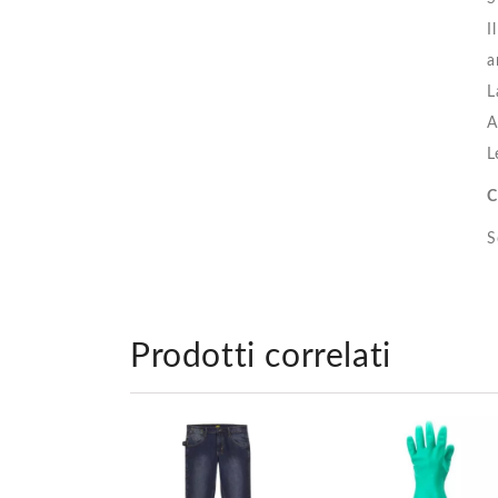
I
a
L
A
L
C
S
Prodotti correlati