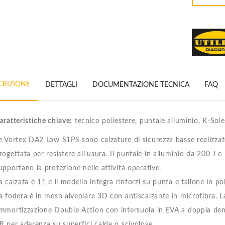
CRIZIONE
DETTAGLI
DOCUMENTAZIONE TECNICA
FAQ
aratteristiche chiave
: tecnico poliestere, puntale alluminio, K-So
e Vortex DA2 Low S1PS sono calzature di sicurezza basse realizzat
rogettata per resistere all’usura. Il puntale in alluminio da 200 J e
upportano la protezione nelle attività operative.
a calzata è 11 e il modello integra rinforzi su punta e tallone in p
a fodera è in mesh alveolare 3D con antiscalzante in microfibra. La
mmortizzazione Double Action con intersuola in EVA a doppia dens
R per aderenza su superfici calde o scivolose.