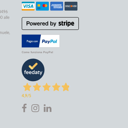
68496
0 alle
nuele,
Come funziona PayPal
4,9
/5