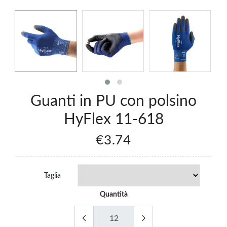
6
126
.89
€0.89
Guanti in PU con polsino
HyFlex 11-618
€3.74
Taglia
Quantità