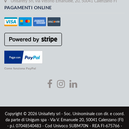
Unisafety Srl, Via Vittorio Emanuele, 20, 50041 Calenzano FI
PAGAMENTI ONLINE
Come funziona PayPal
Copyright © 2026 Unisafety srl - Soc. Uninominale con dir. e coord.
da parte di Unigum spa - Via V. Emanuele 20, 50041 Calenzano (FI)
- p.i. 07048540483 - Cod Univoco SUBM70N - REA FI-675766 -