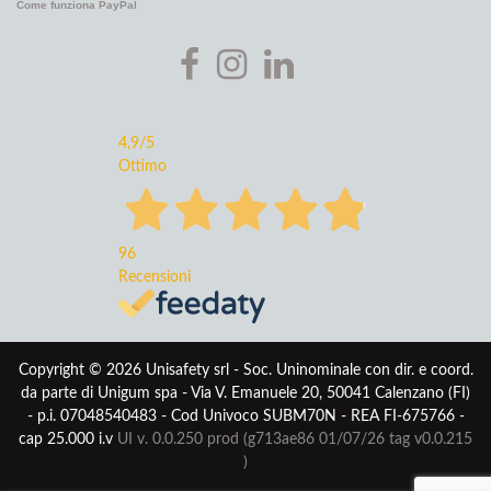
Come funziona PayPal
4,9
/5
Ottimo
96
Recensioni
Copyright © 2026 Unisafety srl - Soc. Uninominale con dir. e coord.
da parte di Unigum spa - Via V. Emanuele 20, 50041 Calenzano (FI)
- p.i. 07048540483 - Cod Univoco SUBM70N - REA FI-675766 -
cap 25.000 i.v
UI v. 0.0.250 prod (g713ae86 01/07/26
tag v0.0.215
)