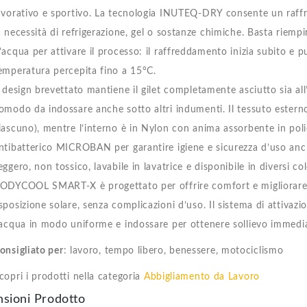
avorativo e sportivo. La tecnologia INUTEQ-DRY consente un raf
a necessità di refrigerazione, gel o sostanze chimiche. Basta riemp
’acqua per attivare il processo: il raffreddamento inizia subito e 
emperatura percepita fino a 15°C.
l design brevettato mantiene il gilet completamente asciutto sia al
omodo da indossare anche sotto altri indumenti. Il tessuto ester
iascuno), mentre l’interno è in Nylon con anima assorbente in polie
ntibatterico MICROBAN per garantire igiene e sicurezza d’uso anch
eggero, non tossico, lavabile in lavatrice e disponibile in diversi colo
ODYCOOL SMART-X è progettato per offrire comfort e migliorare l
sposizione solare, senza complicazioni d’uso. Il sistema di attivazi
’acqua in modo uniforme e indossare per ottenere sollievo immedi
onsigliato per
: lavoro, tempo libero, benessere, motociclismo
copri i prodotti nella categoria
Abbigliamento da Lavoro
sioni Prodotto