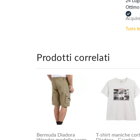
24 Lugl
Ottimo 
Acquire
Tutte l
Prodotti correlati
Bermuda Diadora
T-shirt maniche cor