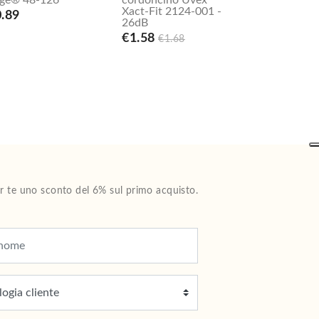
ge® 48-126
cordoncino Uvex
Xact-Fit 2124-001 -
.89
26dB
€1.58
€1.68
Per te uno sconto del 6% sul primo acquisto.