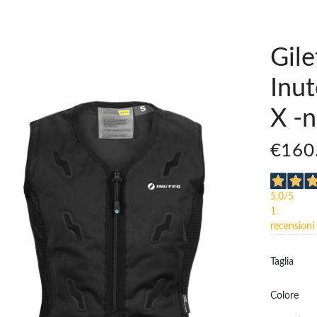
Gile
Inu
X -n
€160
5,0
/5
1
recensioni
Taglia
Colore