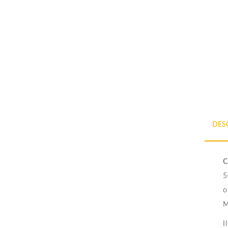
DES
C
5
o
M
I