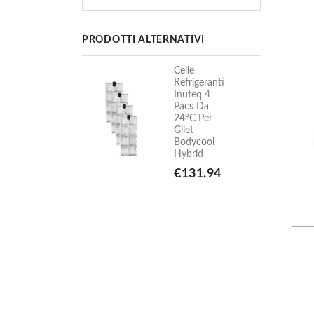
PRODOTTI ALTERNATIVI
elle
Celle
efrigeranti
Refrigeranti
Inuteq 4
Inuteq 4
Pacs Da
Pacs Da
24°C Per
24°C Per
ilet
Gilet
Bodycool
Bodycool
Hybrid
Hybrid
€131.94
€131.94