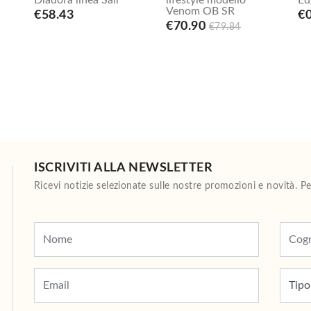
Diadora linea Sail
lifestyle modello
Ed
Venom OB SR
€58.43
€0
€70.90
€79.84
ISCRIVITI ALLA NEWSLETTER
Ricevi notizie selezionate sulle nostre promozioni e novità. 