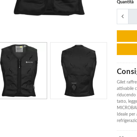
Quantità
Celle
Celle
Refrigeranti
Refrigeranti
Inuteq 4
Inuteq 4
Pacs Da
Pacs Da
24°C Per
24°C Per
Gilet
Gilet
Bodycool
Bodycool
Hybrid
Hybrid
Consig
€131.94
€131.94
Gilet raff
attivabile
riducendo 
tatto, legg
MICROBAN, è
Ideale per 
refrigerazi