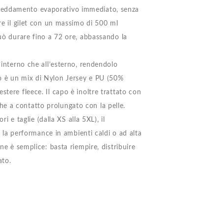
freddamento evaporativo immediato, senza
ire il gilet con un massimo di 500 ml
può durare fino a 72 ore, abbassando la
l’interno che all’esterno, rendendolo
no è un mix di Nylon Jersey e PU (50%
stere fleece. Il capo è inoltre trattato con
e a contatto prolungato con la pelle.
ri e taglie (dalla XS alla 5XL), il
a performance in ambienti caldi o ad alta
one è semplice: basta riempire, distribuire
ato.