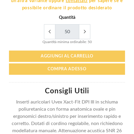
un’altra variante oppure
contattaci
per sapere se è
possibile ordinare il prodotto desiderato
Quantità
Quantità minima ordinabile: 50
AGGIUNGI AL CARRELLO
COMPRA ADESSO
Consigli Utili
Inserti auricolari Uvex Xact-Fit DPI III in schiuma
poliuretanica con forma anatomica ovale e pin
ergonomici destro/sinistro per inserimento rapido e
corretto. Dotati di cordino regolabile, non richiedono
modellatura manuale. Attenuazione acustica SNR 26