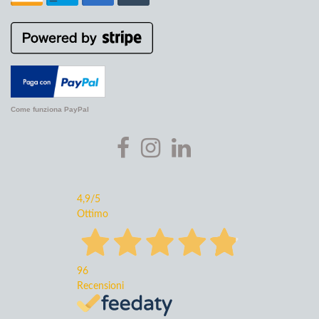
Come funziona PayPal
4,9
/5
Ottimo
96
Recensioni