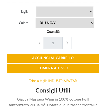
za
Mezza
Zip
Taglia
4.66
€24.66
Colore
Quantità
AGGIUNGI AL CARRELLO
COMPRA ADESSO
Tabella taglie INDUSTRIALWEAR
Consigli Utili
Giacca Massaua Wing in 100% cotone twill
sanforizzato 260 g/m². Dotata di due tasche frontali e