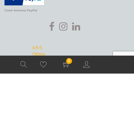
Come funziona PayPal
4,9
/5
Ottimo
0
96
Recensioni
Copyright © 2026 Unisafety srl - Soc. Uninominale con dir. e coord.
da parte di Unigum spa - Via V. Emanuele 20, 50041 Calenzano (FI)
- p.i. 07048540483 - Cod Univoco SUBM70N - REA FI-675766 -
cap 25.000 i.v
UI v. 0.0.250 prod (g713ae86 01/07/26
tag v0.0.215