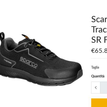
Sca
Trac
SR 
€65.
Taglia
Quantità