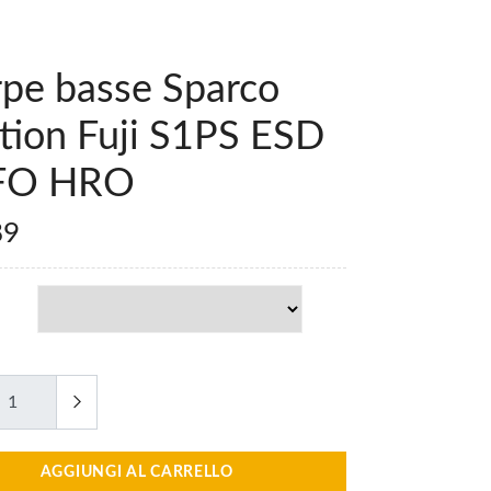
rpe basse Sparco
tion Fuji S1PS ESD
FO HRO
89
AGGIUNGI AL CARRELLO