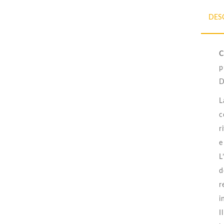
DES
C
p
D
L
c
r
e
L
d
r
i
I