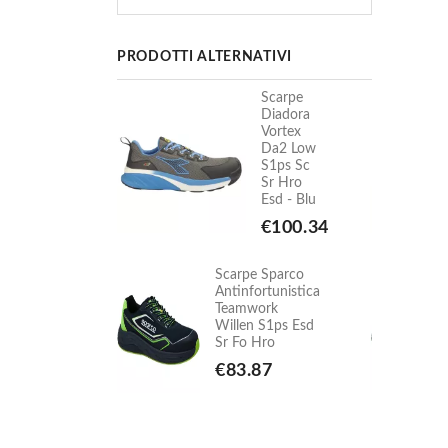
PRODOTTI ALTERNATIVI
Scarpe
Scarpe
Diadora
Diadora
Vortex
Vortex
Da2 Low
Da2 Low
S1ps Sc
S1ps Sc
Sr Hro
Sr Hro
Esd - Blu
Esd - Blu
€100.34
€100.34
e Sparco
Scarpe Sparco
ortunistica
Antinfortunistica
work
Teamwork
n S1ps Esd
Willen S1ps Esd
 Hro
Sr Fo Hro
87
€83.87