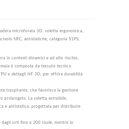
, fodera microforata 3D, soletta ergonomica,
scivolo SRC, antistatiche, categoria S1PS,
a in contesti dinamici e ad alto rischio,
tomaia è composta da tessuto tecnico
 TPU e dettagli HF 3D, per offrire durabilità
te traspirante, che favorisce la gestione
o prolungato. La soletta estraibile,
 e antistatica, progettata per distribuire
 dagli urti fino a 200 Joule, mentre la