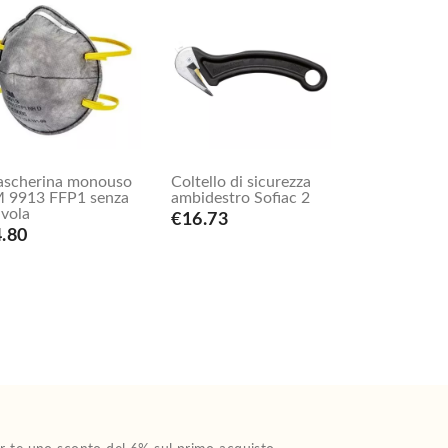
scherina monouso
Coltello di sicurezza
 9913 FFP1 senza
ambidestro Sofiac 2
lvola
€16.73
.80