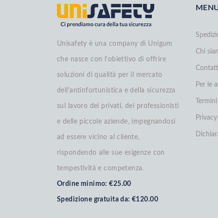
MEN
Spedizi
Unisafety è una company di Unigum
Chi si
che nasce con l'obiettivo di offrire
Contatt
soluzioni di qualità per il mercato
Per le 
dell'antinfortunistica e della sicurezza
Termini
sul lavoro dei privati, dei professionisti
Privacy
e delle piccole aziende, impegnandosi
Dichiar
ad essere vicino al cliente,
rispondendo alle sue esigenze con
tempestività e competenza.
Ordine minimo: €25.00
Spedizione gratuita da: €120.00