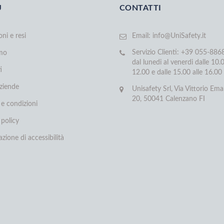
U
CONTATTI
oni e resi
Email:
info@UniSafety.it
Servizio Clienti: +39 055-88
amo
dal lunedi al venerdi dalle 10.0
i
12.00 e dalle 15.00 alle 16.00
aziende
Unisafety Srl, Via Vittorio Ema
20, 50041 Calenzano FI
 e condizioni
 policy
azione di accessibilità