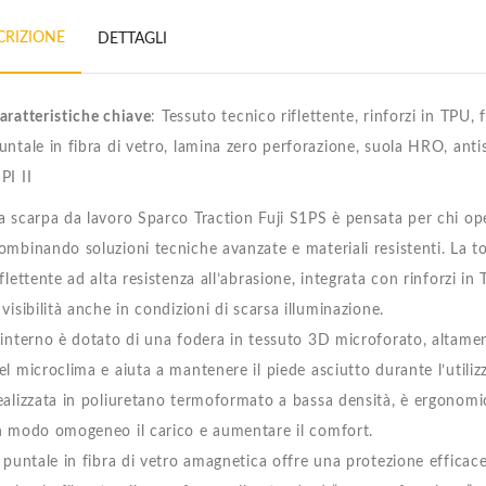
CRIZIONE
DETTAGLI
aratteristiche chiave
: Tessuto tecnico riflettente, rinforzi in TPU
untale in fibra di vetro, lamina zero perforazione, suola HRO, anti
PI II
a scarpa da lavoro Sparco Traction Fuji S1PS è pensata per chi oper
ombinando soluzioni tecniche avanzate e materiali resistenti. La 
iflettente ad alta resistenza all’abrasione, integrata con rinforzi in
 visibilità anche in condizioni di scarsa illuminazione.
’interno è dotato di una fodera in tessuto 3D microforato, altamen
el microclima e aiuta a mantenere il piede asciutto durante l’utilizz
ealizzata in poliuretano termoformato a bassa densità, è ergonomica
n modo omogeneo il carico e aumentare il comfort.
l puntale in fibra di vetro amagnetica offre una protezione efficace