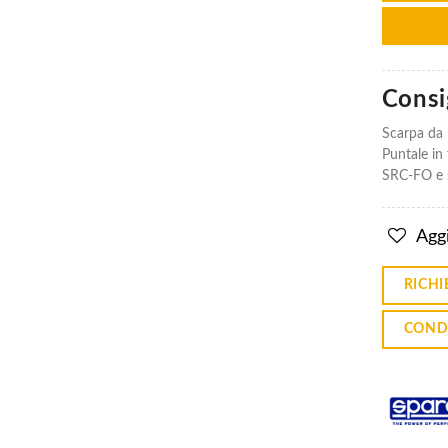
Consig
Scarpe
Scarpe
Diadora
Diadora
Vortex
Vortex
Scarpa da 
Da2 Low
Da2 Low
Puntale in 
S1ps Sc
S1ps Sc
SRC-FO e s
Sr Hro
Sr Hro
Esd - Blu
Esd - Blu
€100.34
€100.34
Aggi
Scarpe Sparco
Scarpe Sparco
RICHI
Antinfortunistica
Antinfortunistica
Teamwork
Teamwork
Willen S1ps Esd
Willen S1ps Esd
COND
Sr Fo Hro
Sr Fo Hro
€83.87
€83.87