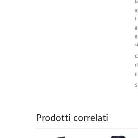
l
a
I
g
g
s
C
r
p
S
Prodotti correlati