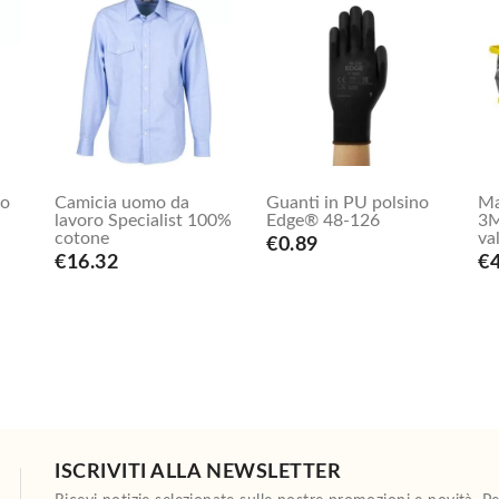
to
Camicia uomo da
Guanti in PU polsino
Ma
lavoro Specialist 100%
Edge® 48-126
3M
cotone
va
€0.89
€16.32
€4
ISCRIVITI ALLA NEWSLETTER