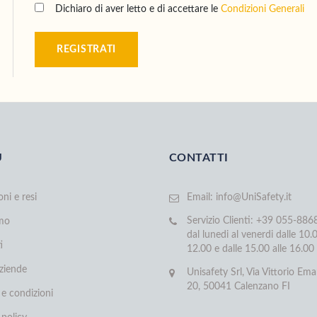
Dichiaro di aver letto e di accettare le
Condizioni Generali
REGISTRATI
U
CONTATTI
oni e resi
Email:
info@UniSafety.it
Servizio Clienti: +39 055-88
amo
dal lunedi al venerdi dalle 10.0
i
12.00 e dalle 15.00 alle 16.00
aziende
Unisafety Srl, Via Vittorio Ema
20, 50041 Calenzano FI
 e condizioni