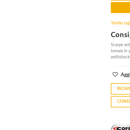
Tabella ta
Scarpe
Scarpe
Consig
Alte
Alte
Cofra S3
Cofra S3
Scarpe ant
Sci Fo Sr
Sci Fo Sr
New
New
tomaia in p
Reno
Reno
antitshock.
€32.76
€32.76
Aggi
Scarpe
Scarpe
Antinfortunistiche
Antinfortunistiche
RICHI
Cofra S3s Fo Sr
Cofra S3s Fo Sr
Monti
Monti
COND
€53.59
€53.59
Scarpe
Scarpe