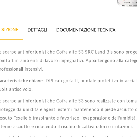
Alte Base
Alte Base
S3 Src
S3 Src
B119
B119
Beethoven
Beethoven
€65.99
€65.99
CRIZIONE
DETTAGLI
DOCUMENTAZIONE TECNICA
e scarpe antinfortunistiche Cofra alte S3 SRC Land Bis sono proget
omfort in ambienti di lavoro impegnativi. Appartengono alla categor
rofessionali intensivi.
aratteristiche chiave
: DPI categoria II, puntale protettivo in accia
uola antiscivolo.
e scarpe antinfortunistiche Cofra alte S3 sono realizzate con toma
rotegge da umidità e agenti esterni mantenendo il piede asciutto du
essuto Texelle è traspirante e favorisce l’evaporazione dell’umid
nterno asciutto e riducendo il rischio di cattivi odori o irritazioni.