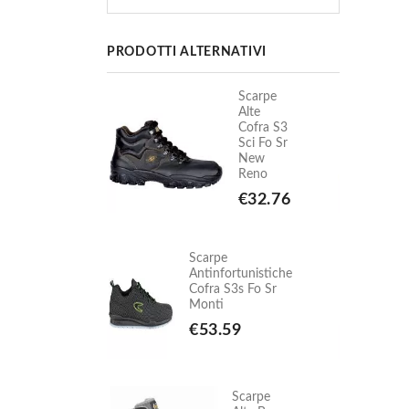
PRODOTTI ALTERNATIVI
Scarpe
Scarpe
Alte
Alte
Cofra S3
Cofra S3
Sci Fo Sr
Sci Fo Sr
New
New
Reno
Reno
€32.76
€32.76
Scarpe
rtunistiche
Antinfortunistiche
3s Fo Sr
Cofra S3s Fo Sr
Monti
59
€53.59
Scarpe
Scarpe