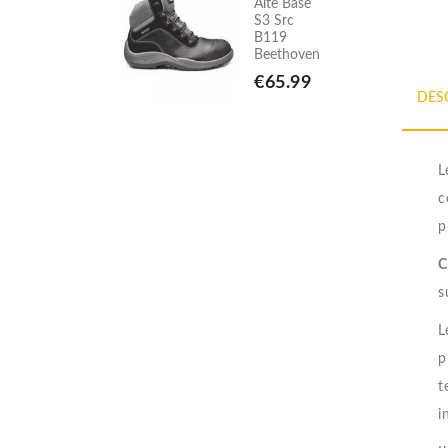
Alte Base
Alte Base
S3 Src
S3 Src
B119
B119
Beethoven
Beethoven
€65.99
€65.99
DES
L
c
p
C
s
L
p
t
i