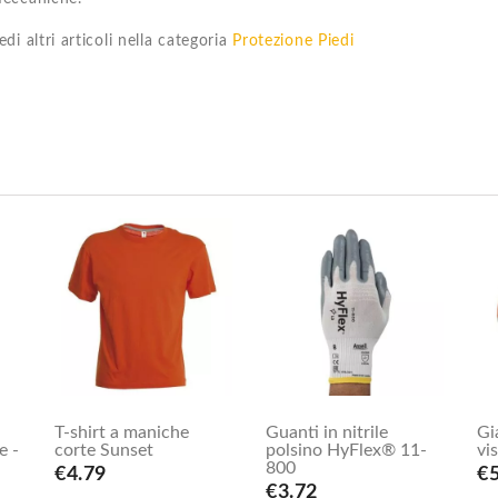
edi altri articoli nella categoria
Protezione Piedi
T-shirt a maniche
Guanti in nitrile
Gi
e -
corte Sunset
polsino HyFlex® 11-
vi
800
€4.79
€
€3.72