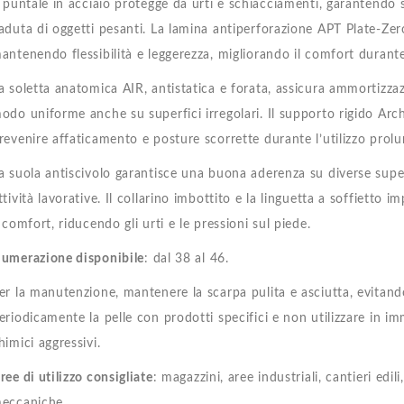
l puntale in acciaio protegge da urti e schiacciamenti, garantendo s
aduta di oggetti pesanti. La lamina antiperforazione APT Plate-Zer
antenendo flessibilità e leggerezza, migliorando il comfort durant
a soletta anatomica AIR, antistatica e forata, assicura ammortizzaz
odo uniforme anche su superfici irregolari. Il supporto rigido Arch
revenire affaticamento e posture scorrette durante l’utilizzo prolu
a suola antiscivolo garantisce una buona aderenza su diverse supe
ttività lavorative. Il collarino imbottito e la linguetta a soffietto i
l comfort, riducendo gli urti e le pressioni sul piede.
umerazione disponibile
: dal 38 al 46.
er la manutenzione, mantenere la scarpa pulita e asciutta, evitando
eriodicamente la pelle con prodotti specifici e non utilizzare in 
himici aggressivi.
ree di utilizzo consigliate
: magazzini, aree industriali, cantieri edi
eccaniche.