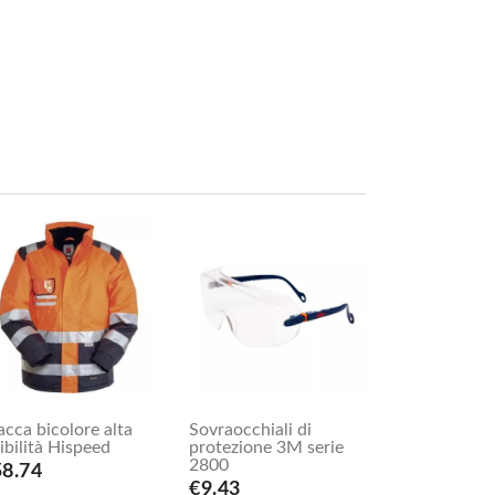
acca bicolore alta
Sovraocchiali di
sibilità Hispeed
protezione 3M serie
2800
58.74
€9.43