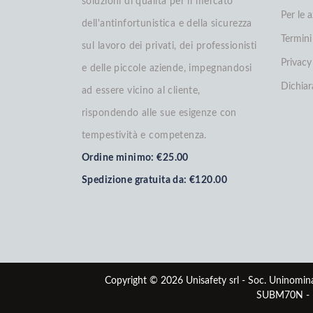
soluzioni di qualità per il mercato
Per le 
dell'antinfortunistica e della sicurezza
Termini
sul lavoro dei privati, dei professionisti
Privacy
e delle piccole aziende, impegnandosi
Dichiar
ad essere vicino al cliente,
rispondendo alle sue esigenze con
tempestività e competenza.
Ordine minimo: €25.00
Spedizione gratuita da: €120.00
Copyright © 2026 Unisafety srl - Soc. Uninomina
SUBM70N - R