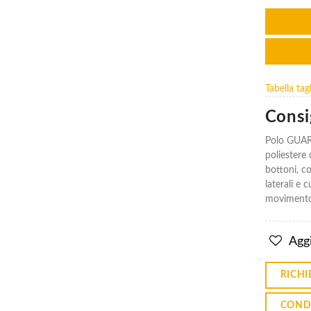
Polo
Polo
Maniche
Maniche
Tabella t
Corte
Corte
Guard
Guard
Consig
Bicolore
Bicolore
Alta
Alta
Visibilità
Visibilità
Polo GUARD
poliestere
€16.28
€16.28
bottoni, co
T-shirt
T-shirt
laterali e 
Avenue A
Avenue A
movimento 
Maniche
Maniche
Corte
Corte
Alta
Alta
Aggi
Visibilità
Visibilità
€10.73
€10.73
RICHI
COND