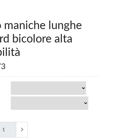
o maniche lunghe
d bicolore alta
ilità
73