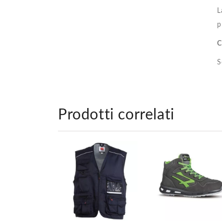
L
p
C
S
Prodotti correlati