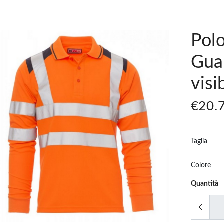
Pol
Guar
visib
€20.
Taglia
Colore
Quantità