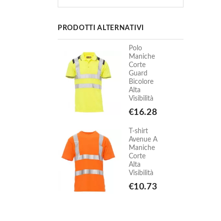
PRODOTTI ALTERNATIVI
Polo
Polo
Maniche
Maniche
Corte
Corte
Guard
Guard
Bicolore
Bicolore
Alta
Alta
Visibilità
Visibilità
€16.28
€16.28
T-shirt
T-shirt
Avenue A
Avenue A
Maniche
Maniche
Corte
Corte
Alta
Alta
Visibilità
Visibilità
€10.73
€10.73