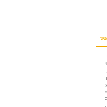
DES
C
s
L
r
t
s
G
d