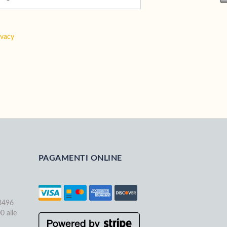
ivacy
PAGAMENTI ONLINE
68496
0 alle