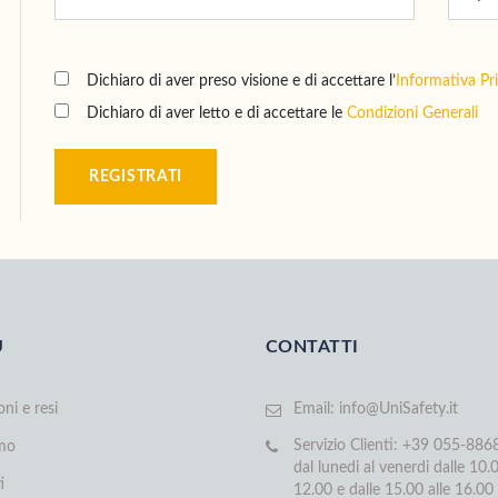
Dichiaro di aver preso visione e di accettare l’
Informativa Pr
Dichiaro di aver letto e di accettare le
Condizioni Generali
REGISTRATI
U
CONTATTI
oni e resi
Email:
info@UniSafety.it
Servizio Clienti: +39 055-88
amo
dal lunedi al venerdi dalle 10.0
i
12.00 e dalle 15.00 alle 16.00