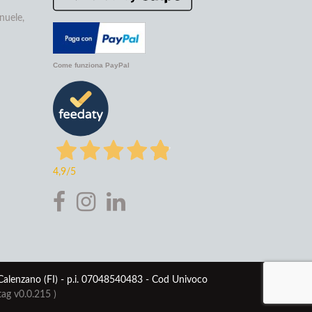
nuele,
Come funziona PayPal
4,9
/5
 Calenzano (FI) - p.i. 07048540483 - Cod Univoco
tag v0.0.215
)