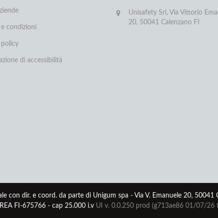
aziende
Unisafety Srl, Via Vittorio Ema
20, 50041 Calenzano FI
 e condizioni
 policy
azione di accessibilità
le con dir. e coord. da parte di Unigum spa - Via V. Emanuele 20, 50041
EA FI-675766 - cap 25.000 i.v
UI v. 0.0.250 prod (g713ae86 01/07/26