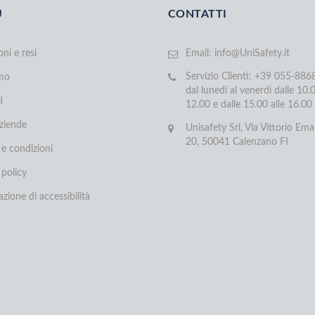
U
CONTATTI
oni e resi
Email:
info@UniSafety.it
Servizio Clienti: +39 055-88
amo
dal lunedi al venerdi dalle 10.0
i
12.00 e dalle 15.00 alle 16.00
aziende
Unisafety Srl, Via Vittorio Ema
20, 50041 Calenzano FI
 e condizioni
 policy
azione di accessibilità