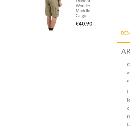
Diadora
Diadora
Wonder
Wonder
Modello
Modello
Cargo
Cargo
€40.90
€40.90
DES
AR
C
a
c
I
l
o
r
L