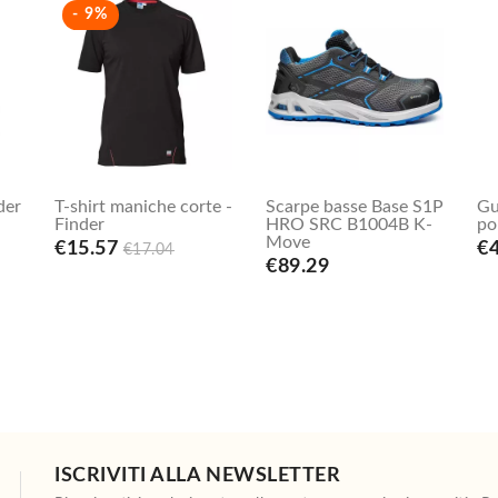
- 9%
der
T-shirt maniche corte -
Scarpe basse Base S1P
Gu
Finder
HRO SRC B1004B K-
po
Move
€15.57
€4
€17.04
€89.29
ISCRIVITI ALLA NEWSLETTER