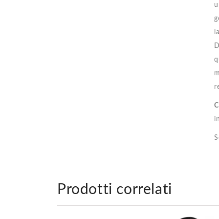
u
g
l
D
q
m
r
C
i
S
Prodotti correlati