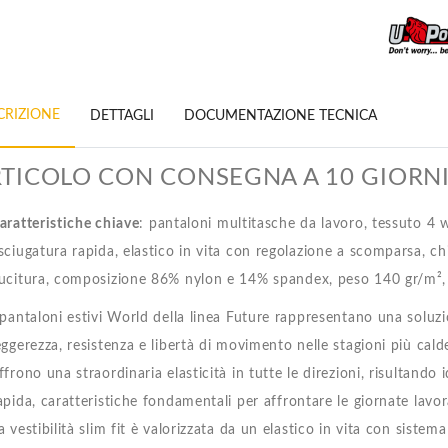
Diadora
Diadora
Wonder
Wonder
Modello
Modello
Cargo
Cargo
€40.90
€40.90
CRIZIONE
DETTAGLI
DOCUMENTAZIONE TECNICA
TICOLO CON CONSEGNA A 10 GIORN
aratteristiche chiave
: pantaloni multitasche da lavoro, tessuto 4 w
sciugatura rapida, elastico in vita con regolazione a scomparsa, chi
ucitura, composizione 86% nylon e 14% spandex, peso 140 gr/m², ves
 pantaloni estivi World della linea Future rappresentano una solu
eggerezza, resistenza e libertà di movimento nelle stagioni più calde
ffrono una straordinaria elasticità in tutte le direzioni, risultando 
apida, caratteristiche fondamentali per affrontare le giornate lavo
a vestibilità slim fit è valorizzata da un elastico in vita con sist