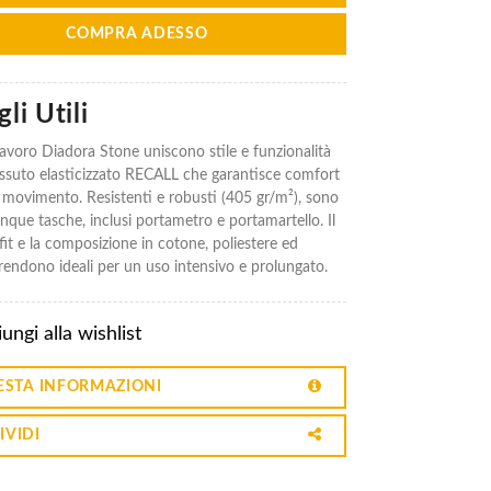
COMPRA ADESSO
li Utili
lavoro Diadora Stone uniscono stile e funzionalità
tessuto elasticizzato RECALL che garantisce comfort
di movimento. Resistenti e robusti (405 gr/m²), sono
inque tasche, inclusi portametro e portamartello. Il
 fit e la composizione in cotone, poliestere ed
 rendono ideali per un uso intensivo e prolungato.
ungi alla wishlist
ESTA INFORMAZIONI
IVIDI