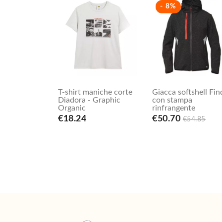
- 8%
T-shirt maniche corte
Giacca softshell Fin
Diadora - Graphic
con stampa
Organic
rinfrangente
€18.24
€50.70
€54.85