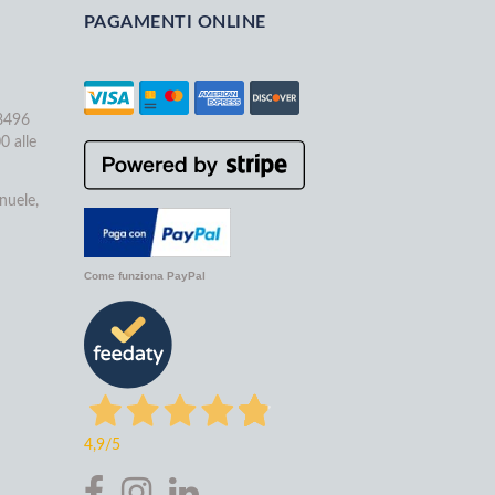
PAGAMENTI ONLINE
68496
0 alle
nuele,
Come funziona PayPal
4,9
/5