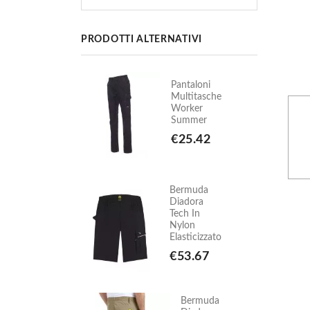
PRODOTTI ALTERNATIVI
antaloni
Pantaloni
ultitasche
Multitasche
Worker
Worker
Summer
Summer
€25.42
€25.42
ermuda
Bermuda
iadora
Diadora
ech In
Tech In
ylon
Nylon
lasticizzato
Elasticizzato
€53.67
€53.67
Bermuda
Bermuda