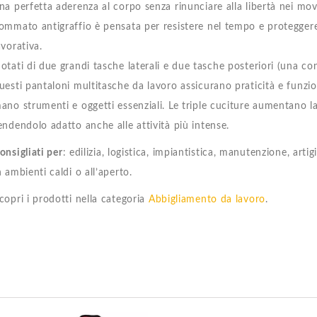
na perfetta aderenza al corpo senza rinunciare alla libertà nei mo
ommato antigraffio è pensata per resistere nel tempo e proteggere l
avorativa.
otati di due grandi tasche laterali e due tasche posteriori (una co
uesti pantaloni multitasche da lavoro assicurano praticità e funzio
ano strumenti e oggetti essenziali. Le triple cuciture aumentano la
endendolo adatto anche alle attività più intense.
onsigliati per
: edilizia, logistica, impiantistica, manutenzione, artig
n ambienti caldi o all’aperto.
copri i prodotti nella categoria
Abbigliamento da lavoro
.