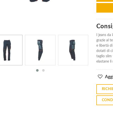
Consig
Pantaloni
Pantaloni
I jeans da 
Multitasche
Multitasche
Worker
Worker
grazie al 
Summer
Summer
e libertà 
€25.42
€25.42
dotati di c
taglio slim
elastane li
Bermuda
Bermuda
Diadora
Diadora
Aggi
Tech In
Tech In
Nylon
Nylon
Elasticizzato
Elasticizzato
RICHI
€53.67
€53.67
COND
Bermuda
Bermuda