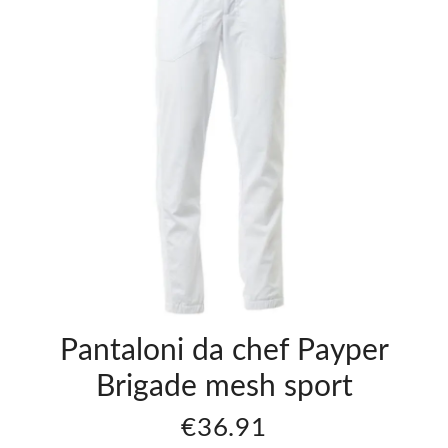
loni
Pantaloni
hef
Da Chef
er
Payper
de
Brigade
Mesh
Lady
.90
€36.90
Pantaloni da chef Payper
Brigade mesh sport
€36.91