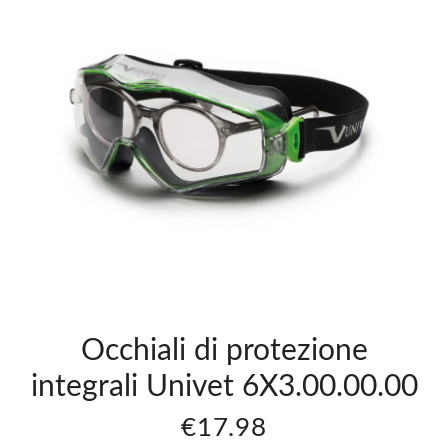
A
Occhiali A
na
Mascherina
Univet
0.05
6X3.00.00.05
i
Lenti Verdi
€18.64
Occhiali di protezione
integrali Univet 6X3.00.00.00
€17.98