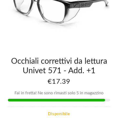
ali
Occhiali
tivi
Correttivi
Da
ra
Lettura
t
Univet
571 -
Add.
+1,5
.39
€17.39
Occhiali correttivi da lettura
Univet 571 - Add. +1
€17.39
Fai in fretta! Ne sono rimasti solo 5 in magazzino
Disponibile