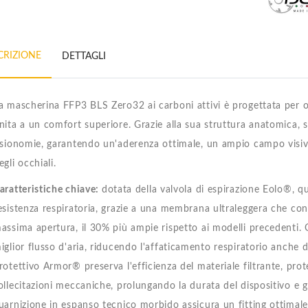
CRIZIONE
DETTAGLI
a mascherina FFP3 BLS Zero32 ai carboni attivi è progettata per of
nita a un comfort superiore. Grazie alla sua struttura anatomica, 
isionomie, garantendo un'aderenza ottimale, un ampio campo visivo
egli occhiali.
aratteristiche chiave:
dotata della valvola di espirazione Eolo®, q
esistenza respiratoria, grazie a una membrana ultraleggera che conc
assima apertura, il 30% più ampie rispetto ai modelli precedenti
iglior flusso d'aria, riducendo l'affaticamento respiratorio anche du
rotettivo Armor® preserva l'efficienza del materiale filtrante, prot
ollecitazioni meccaniche, prolungando la durata del dispositivo e
uarnizione in espanso tecnico morbido assicura un fitting ottimale