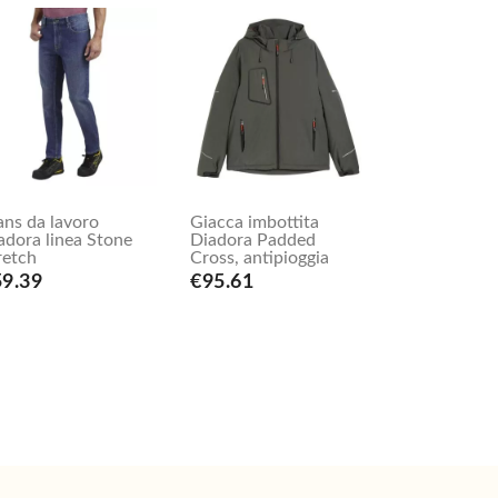
ans da lavoro
Giacca imbottita
adora linea Stone
Diadora Padded
retch
Cross, antipioggia
59.39
€95.61