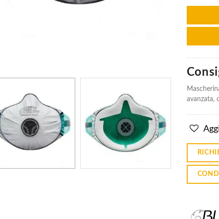
Mascherina
Mascherina
Consig
Monouso
Monouso
3M Aura
3M Aura
9332+
9332+
Mascherina
Ffp3 - Con
Ffp3 - Con
avanzata, c
Valvola
Valvola
€5.01
€5.01
Aggi
Mascherina
Mascherina
RICHI
Ffp3 R D
Ffp3 R D
Con Valvola
Con Valvola
Monouso
Monouso
COND
Bls 030
Bls 030
€2.95
€2.95