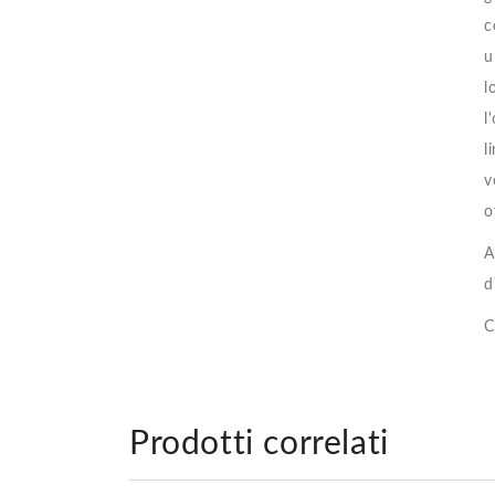
c
u
l
l
l
v
o
A
d
C
Prodotti correlati