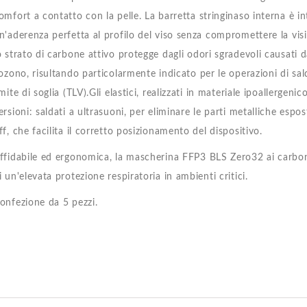
omfort a contatto con la pelle. La barretta stringinaso interna è inte
n'aderenza perfetta al profilo del viso senza compromettere la visibil
o strato di carbone attivo protegge dagli odori sgradevoli causati 
'ozono, risultando particolarmente indicato per le operazioni di sal
imite di soglia (TLV).Gli elastici, realizzati in materiale ipoallergeni
ersioni: saldati a ultrasuoni, per eliminare le parti metalliche espo
ff, che facilita il corretto posizionamento del dispositivo.
ffidabile ed ergonomica, la mascherina FFP3 BLS Zero32 ai carboni a
i un'elevata protezione respiratoria in ambienti critici.
onfezione da 5 pezzi.