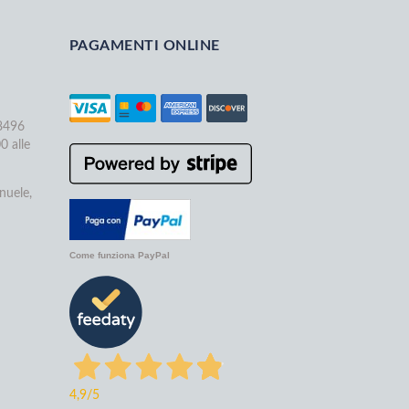
PAGAMENTI ONLINE
68496
0 alle
nuele,
Come funziona PayPal
4,9
/5