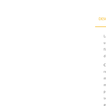
DES
L
u
f
d
C
r
m
m
p
s
g