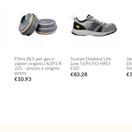
Filtro BLS per gas e
Scarpe Diadora Lite
Je
vapori organici A2P3 R
Low S1PS FO HRO
Di
221 - prezzo a singolo
ESD
St
pezzo
€83.28
€
€10.93