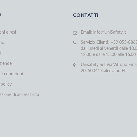
U
CONTATTI
oni e resi
Email:
info@UniSafety.it
Servizio Clienti: +39 055-88
amo
dal lunedi al venerdi dalle 10.0
i
12.00 e dalle 15.00 alle 16.00
aziende
Unisafety Srl, Via Vittorio Ema
20, 50041 Calenzano FI
 e condizioni
 policy
azione di accessibilità