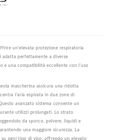
frire un'elevata protezione respiratoria
si adatta perfettamente a diverse
 e una compatibilità eccellente con l'uso
uesta mascherina assicura una ridotta
entra l'aria espirata in due zone di
. Questo avanzato sistema consente un
rante utilizzi prolungati. Lo strato
eggendolo da sporco, polvere, liquidi e
 garantendo una maggiore sicurezza. La
 su ogni tipo di viso, offrendo un elevato