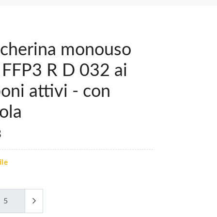
cherina monouso
 FFP3 R D 032 ai
oni attivi - con
ola
3
ile