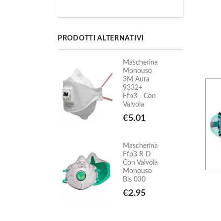
PRODOTTI ALTERNATIVI
Mascherina
Mascherina
Monouso
Monouso
3M Aura
3M Aura
9332+
9332+
Ffp3 - Con
Ffp3 - Con
Valvola
Valvola
€5.01
€5.01
Mascherina
Mascherina
Ffp3 R D
Ffp3 R D
Con Valvola
Con Valvola
Monouso
Monouso
Bls 030
Bls 030
€2.95
€2.95