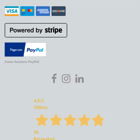
Come funziona PayPal
4,9
/5
Ottimo
96
Recensioni