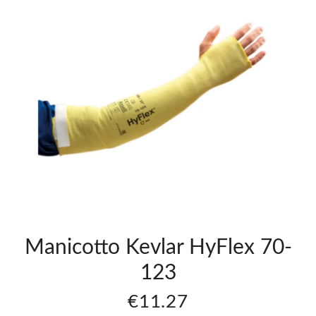
otto
Manicotto
Hyflex
s
Sleeves
8
70-118
1
€8.51
Manicotto Kevlar HyFlex 70-
123
€11.27