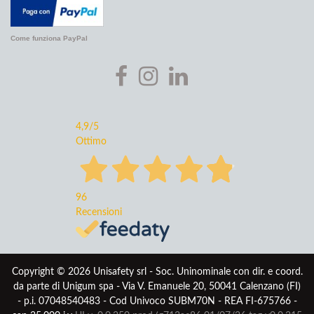
Come funziona PayPal
4,9
/5
Ottimo
96
Recensioni
Copyright © 2026 Unisafety srl - Soc. Uninominale con dir. e coord.
da parte di Unigum spa - Via V. Emanuele 20, 50041 Calenzano (FI)
- p.i. 07048540483 - Cod Univoco SUBM70N - REA FI-675766 -