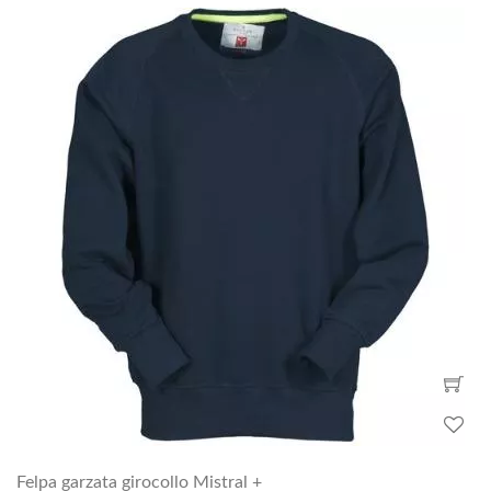
Felpa garzata girocollo Mistral +