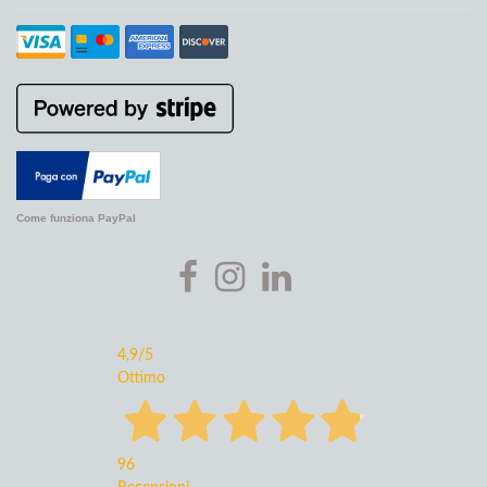
Come funziona PayPal
4,9
/5
Ottimo
96