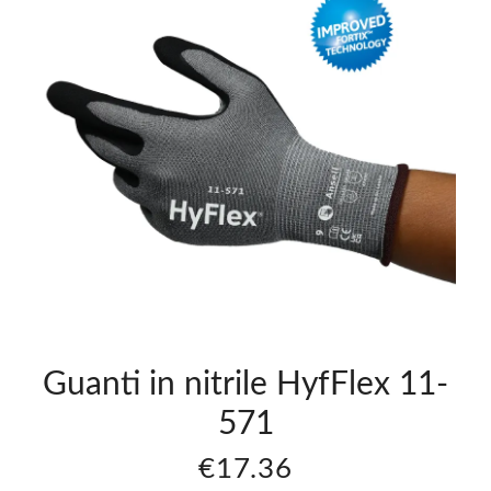
anti
Guanti
In
rile
Nitrile
flex
Hyflex
-
11-
1
561
1.74
€11.74
Guanti in nitrile HyfFlex 11-
571
€17.36