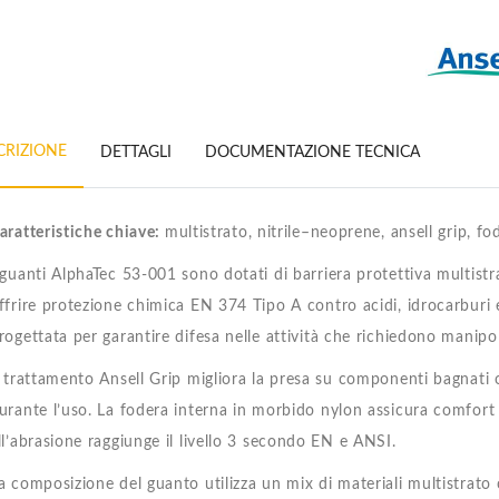
CRIZIONE
DETTAGLI
DOCUMENTAZIONE TECNICA
aratteristiche chiave:
multistrato, nitrile–neoprene, ansell grip, fo
 guanti AlphaTec 53-001 sono dotati di barriera protettiva multi
ffrire protezione chimica EN 374 Tipo A contro acidi, idrocarburi 
rogettata per garantire difesa nelle attività che richiedono manipol
l trattamento Ansell Grip migliora la presa su componenti bagnati 
urante l’uso. La fodera interna in morbido nylon assicura comfort n
ll’abrasione raggiunge il livello 3 secondo EN e ANSI.
a composizione del guanto utilizza un mix di materiali multistrato