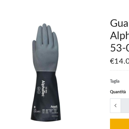
Guan
Alp
53-
€14.
Taglia
Quantità