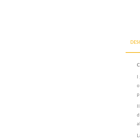
DES
C
I
o
p
I
d
a
L