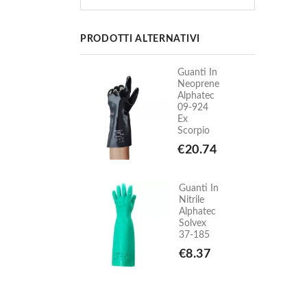
PRODOTTI ALTERNATIVI
Guanti In
Guanti In
Neoprene
Neoprene
Alphatec
Alphatec
09-924
09-924
Ex
Ex
Scorpio
Scorpio
€20.74
€20.74
Guanti In
Guanti In
Nitrile
Nitrile
Alphatec
Alphatec
Solvex
Solvex
37-185
37-185
€8.37
€8.37