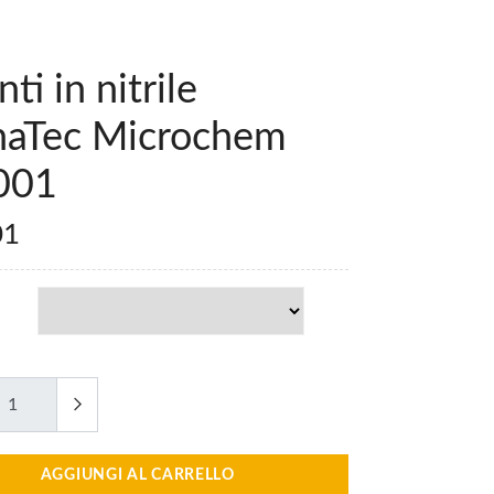
ti in nitrile
haTec Microchem
001
01
AGGIUNGI AL CARRELLO