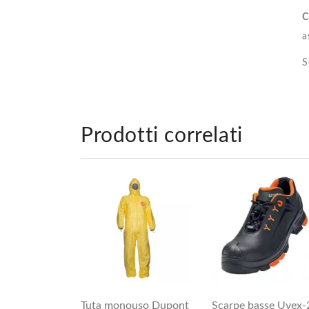
C
a
S
Prodotti correlati
Tuta monouso Dupont
Scarpe basse Uvex-