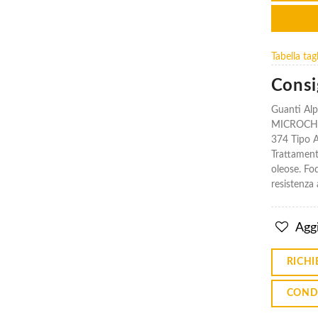
Tabella ta
Guanti In
Guanti In
Consig
Neoprene
Neoprene
Alphatec
Alphatec
Guanti Alp
09-924
09-924
Ex
Ex
MICROCHEM
Scorpio
Scorpio
374 Tipo A 
€20.74
€20.74
Trattament
oleose. Fo
resistenza 
Guanti In
Guanti In
Nitrile
Nitrile
Alphatec
Alphatec
Aggi
Solvex
Solvex
37-185
37-185
€8.37
€8.37
RICHI
COND