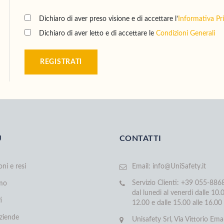
Dichiaro di aver preso visione e di accettare l’
Informativa Pr
Dichiaro di aver letto e di accettare le
Condizioni Generali
REGISTRATI
U
CONTATTI
oni e resi
Email:
info@UniSafety.it
Servizio Clienti: +39 055-88
amo
dal lunedi al venerdi dalle 10.0
i
12.00 e dalle 15.00 alle 16.00
aziende
Unisafety Srl, Via Vittorio Ema