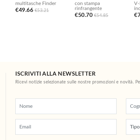
multitasche Finder
con stampa
V-
rinfrangente
in
€49.66
€53.21
€50.70
€7
€54.85
ISCRIVITI ALLA NEWSLETTER
Ricevi notizie selezionate sulle nostre promozioni e novità. 