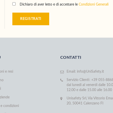
Dichiaro di aver letto e di accettare le
Condizioni Generali
REGISTRATI
U
CONTATTI
oni e resi
Email:
info@UniSafety.it
Servizio Clienti: +39 055-88
amo
dal lunedi al venerdi dalle 10.0
i
12.00 e dalle 15.00 alle 16.00
aziende
Unisafety Srl, Via Vittorio Ema
20, 50041 Calenzano FI
 e condizioni