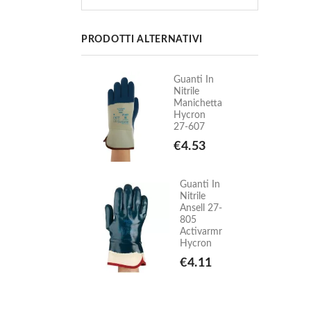
PRODOTTI ALTERNATIVI
Guanti In
Guanti In
Nitrile
Nitrile
Manichetta
Manichetta
Hycron
Hycron
27-607
27-607
€4.53
€4.53
Guanti In
Guanti In
Nitrile
Nitrile
Ansell 27-
Ansell 27-
805
805
Activarmr
Activarmr
Hycron
Hycron
€4.11
€4.11