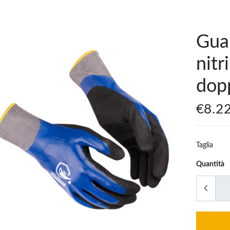
Gua
nitr
dop
€8.2
Taglia
Quantità