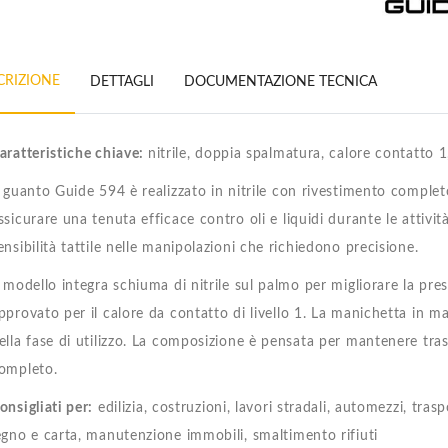
CRIZIONE
DETTAGLI
DOCUMENTAZIONE TECNICA
aratteristiche chiave:
nitrile, doppia spalmatura, calore contatto 1,
l guanto Guide 594 è realizzato in nitrile con rivestimento compl
ssicurare una tenuta efficace contro oli e liquidi durante le attivit
ensibilità tattile nelle manipolazioni che richiedono precisione.
l modello integra schiuma di nitrile sul palmo per migliorare la pres
pprovato per il calore da contatto di livello 1. La manichetta in mag
ella fase di utilizzo. La composizione è pensata per mantenere tras
ompleto.
onsigliati per:
edilizia, costruzioni, lavori stradali, automezzi, tras
egno e carta, manutenzione immobili, smaltimento rifiuti