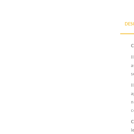
DES
C
I
a
s
I
a
n
c
C
l