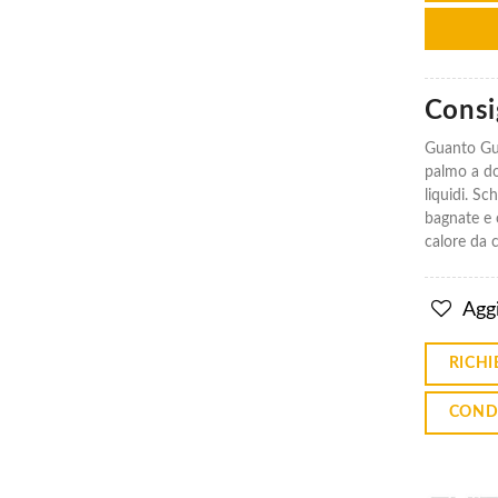
Consig
Guanti In
Guanti In
Nitrile
Nitrile
Guanto Gui
Manichetta
Manichetta
palmo a do
Hycron
Hycron
liquidi. Sc
27-607
27-607
bagnate e o
€4.53
€4.53
calore da c
Guanti In
Guanti In
Aggi
Nitrile
Nitrile
Ansell 27-
Ansell 27-
805
805
RICHI
Activarmr
Activarmr
Hycron
Hycron
COND
€4.11
€4.11