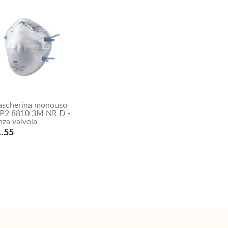
scherina monouso
P2 8810 3M NR D -
nza valvola
.55