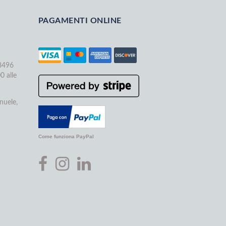
PAGAMENTI ONLINE
68496
0 alle
nuele,
Come funziona PayPal