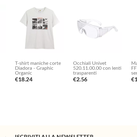
T-shirt maniche corte
Occhiali Univet
Ma
Diadora - Graphic
520.11.00.00 con lenti
FF
Organic
trasparenti
se
€18.24
€2.56
€1