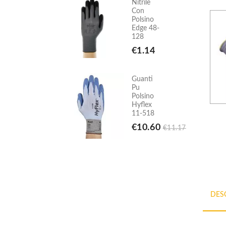
Nitrile
Nitrile
Con
Con
Polsino
Polsino
Edge 48-
Edge 48-
128
128
€1.14
€1.14
Guanti
Guanti
Pu
Pu
Polsino
Polsino
Hyflex
Hyflex
11-518
11-518
€10.60
€10.60
€11.17
€11.17
DES