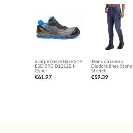
Scarpe basse Base S1P
Jeans da lavoro
ESD SRC B1212B I-
Diadora linea Stone
Cyber
Stretch
€61.97
€59.39