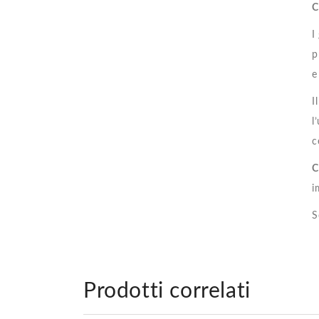
C
I
p
e
I
l
c
C
i
S
Prodotti correlati