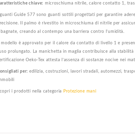
aratteristiche chiave:
microschiuma nitrile, calore contatto 1, tras
 guanti Guide 577 sono guanti sottili progettati per garantire adere
recisione. Il palmo è rivestito in microschiuma di nitrile per assicu
 bagnate, creando al contempo una barriera contro l’umidità.
l modello è approvato per il calore da contatto di livello 1 e prese
’uso prolungato. La manichetta in maglia contribuisce alla stabilità
ertificazione Oeko-Tex attesta l’assenza di sostanze nocive nei mater
onsigliati per:
edilizia, costruzioni, lavori stradali, automezzi, tra
mmobili
copri i prodotti nella categoria
Protezione mani