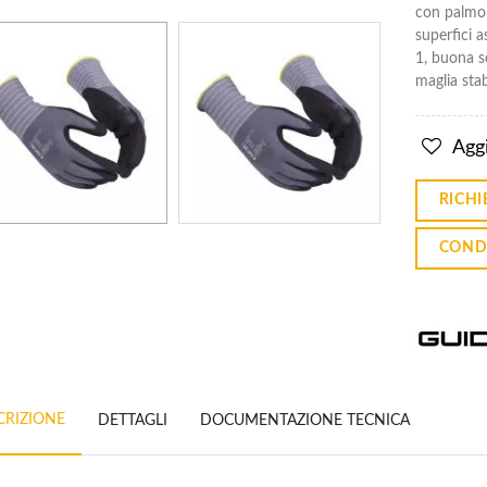
Nitrile
Nitrile
con palmo 
Con
Con
superfici a
Polsino
Polsino
1, buona s
Edge 48-
Edge 48-
128
128
maglia stab
€1.14
€1.14
Aggi
Guanti
Guanti
Pu
Pu
RICHI
Polsino
Polsino
Hyflex
Hyflex
11-518
11-518
COND
€10.60
€10.60
€11.17
€11.17
CRIZIONE
DETTAGLI
DOCUMENTAZIONE TECNICA