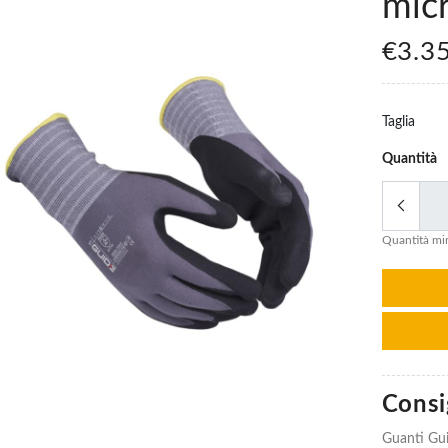
micr
€3.3
Taglia
Quantità
Quantità min
Consig
Guanti In
Guanti In
Guanti Guid