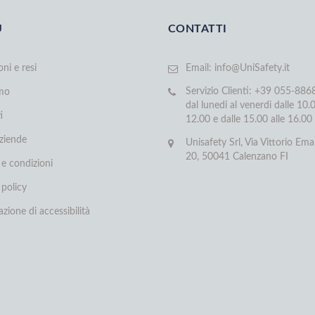
U
CONTATTI
oni e resi
Email:
info@UniSafety.it
Servizio Clienti: +39 055-88
amo
dal lunedi al venerdi dalle 10.0
i
12.00 e dalle 15.00 alle 16.00
aziende
Unisafety Srl, Via Vittorio Ema
20, 50041 Calenzano FI
 e condizioni
 policy
azione di accessibilità