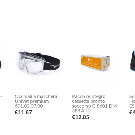
 -
Occhiali a maschera
Pacco reintegro
Sc
Univet premium
cassetta pronto
Ho
601.03.07.00
soccorso C 8601 DM
ES
388 All.2
€11.87
€
€12.85