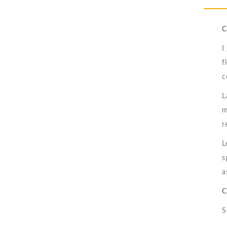
C
I
f
c
L
m
r
L
s
a
C
S