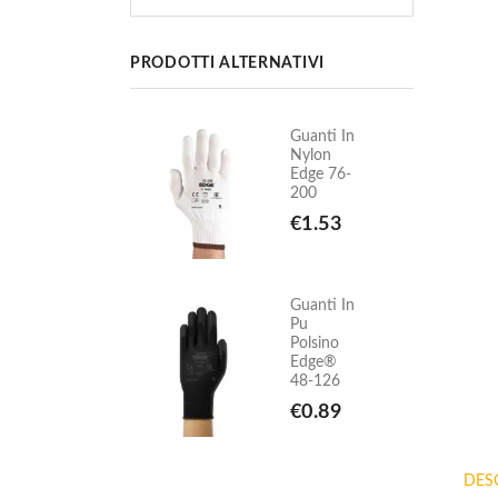
PRODOTTI ALTERNATIVI
Guanti In
Guanti In
Nylon
Nylon
Edge 76-
Edge 76-
200
200
€1.53
€1.53
Guanti In
Guanti In
Pu
Pu
Polsino
Polsino
Edge®
Edge®
48-126
48-126
€0.89
€0.89
DES