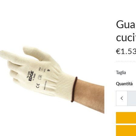
Guan
cuc
€1.5
Taglia
Quantità