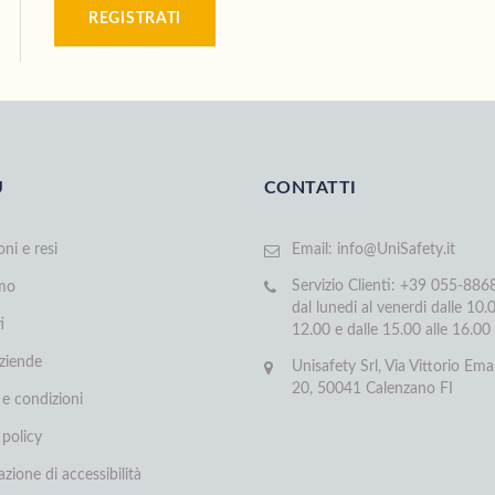
REGISTRATI
U
CONTATTI
oni e resi
Email:
info@UniSafety.it
Servizio Clienti: +39 055-88
amo
dal lunedi al venerdi dalle 10.0
i
12.00 e dalle 15.00 alle 16.00
aziende
Unisafety Srl, Via Vittorio Ema
20, 50041 Calenzano FI
 e condizioni
 policy
azione di accessibilità