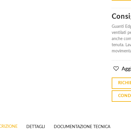
Consig
Guanti Edg
ventilati p
Guanti In
Guanti In
anche come
Nylon
Nylon
tenuta. Lav
Edge 76-
Edge 76-
200
200
movimentazi
€1.53
€1.53
Aggi
Guanti In
Guanti In
RICHI
Pu
Pu
Polsino
Polsino
Edge®
Edge®
COND
48-126
48-126
€0.89
€0.89
CRIZIONE
DETTAGLI
DOCUMENTAZIONE TECNICA