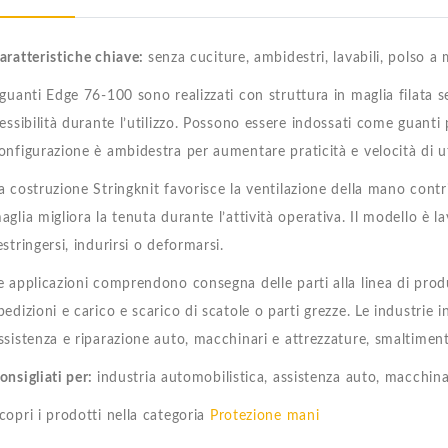
aratteristiche chiave:
senza cuciture, ambidestri, lavabili, polso a 
 guanti Edge 76-100 sono realizzati con struttura in maglia filata 
lessibilità durante l’utilizzo. Possono essere indossati come guanti
onfigurazione è ambidestra per aumentare praticità e velocità di ut
a costruzione Stringknit favorisce la ventilazione della mano contr
aglia migliora la tenuta durante l’attività operativa. Il modello è l
estringersi, indurirsi o deformarsi.
e applicazioni comprendono consegna delle parti alla linea di produ
pedizioni e carico e scarico di scatole o parti grezze. Le industrie 
ssistenza e riparazione auto, macchinari e attrezzature, smaltimento 
onsigliati per:
industria automobilistica, assistenza auto, macchinari
copri i prodotti nella categoria
Protezione mani