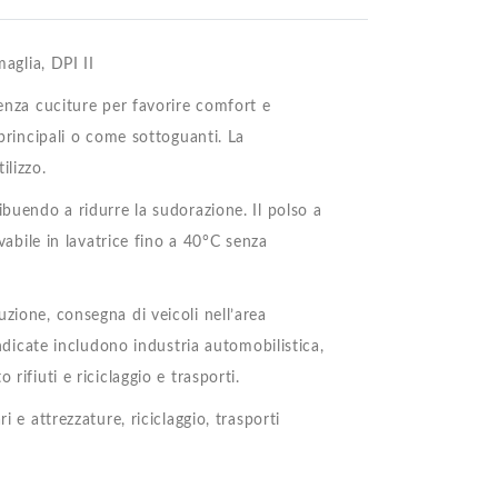
maglia, DPI II
senza cuciture per favorire comfort e
 principali o come sottoguanti. La
ilizzo.
ibuendo a ridurre la sudorazione. Il polso a
avabile in lavatrice fino a 40°C senza
zione, consegna di veicoli nell’area
indicate includono industria automobilistica,
rifiuti e riciclaggio e trasporti.
 e attrezzature, riciclaggio, trasporti