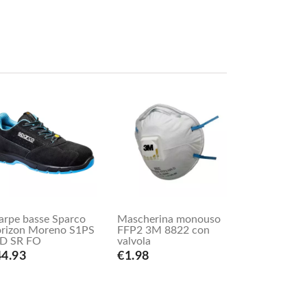
arpe basse Sparco
Mascherina monouso
rizon Moreno S1PS
FFP2 3M 8822 con
D SR FO
valvola
44.93
€1.98