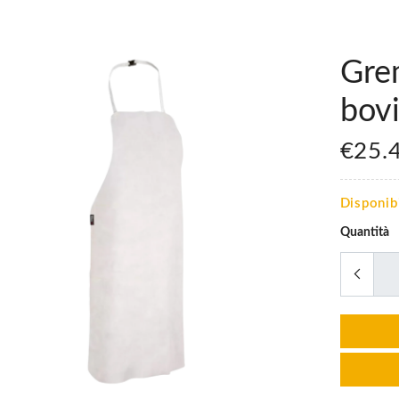
Grem
bov
€25.
Disponib
Quantità