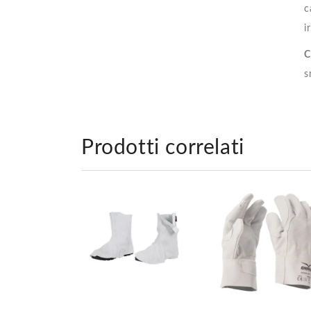
c
i
C
s
Prodotti correlati