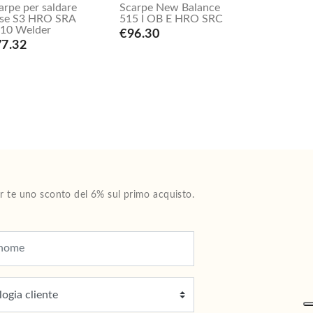
arpe per saldare
Scarpe New Balance
se S3 HRO SRA
515 I OB E HRO SRC
10 Welder
€96.30
77.32
Per te uno sconto del 6% sul primo acquisto.