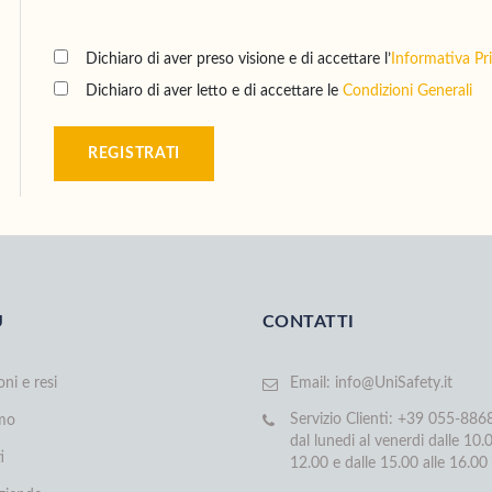
Dichiaro di aver preso visione e di accettare l’
Informativa Pr
Dichiaro di aver letto e di accettare le
Condizioni Generali
REGISTRATI
U
CONTATTI
oni e resi
Email:
info@UniSafety.it
Servizio Clienti: +39 055-88
amo
dal lunedi al venerdi dalle 10.0
i
12.00 e dalle 15.00 alle 16.00