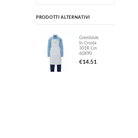
PRODOTTI ALTERNATIVI
Grembiule
Grembiule
In Crosta
In Crosta
301R Cm
301R Cm
60X90
60X90
€14.51
€14.51