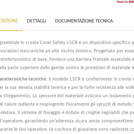
CRIZIONE
DETTAGLI
DOCUMENTAZIONE TECNICA
 grembiule in crosta Coval Safety L5CR è un dispositivo specifico pe
avorazioni meccaniche ad alto rischio termico. Progettato per esse
ntinfortunistico di base, fornisce una barriera frontale essenziale 
ella parte superiore delle gambe contro le proiezioni di materiale 
aratteristiche tecniche:
il modello L5CR è confezionato in crosta 
er la sua elevata stabilità termica e per la forte resistenza alle sol
a sfregamento). Lo spessore del materiale assicura un isolamento 
el calore radiante e respingendo fisicamente gli spruzzi di metallo fu
olatura. Il sistema di fissaggio è dotato di cinghie regolabili che p
ll'operatore, garantendo un'aderenza sicura senza compromettere 
urante le fasi operative. Le cuciture di giunzione sono realizzate con