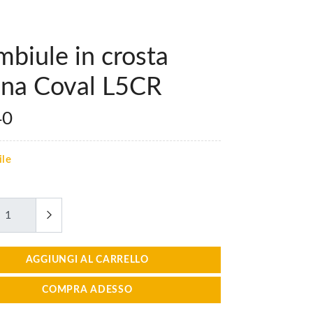
biule in crosta
ina Coval L5CR
40
ile
AGGIUNGI AL CARRELLO
COMPRA ADESSO