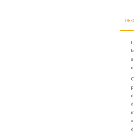
DES
l
l
a
d
C
p
d
d
m
a
d