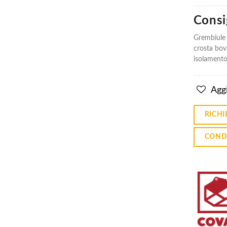
Consig
Grembiule 
crosta bovi
isolamento 
Grembiule
Grembiule
In Crosta
In Crosta
301R Cm
301R Cm
60X90
60X90
Aggi
€14.51
€14.51
RICHI
COND