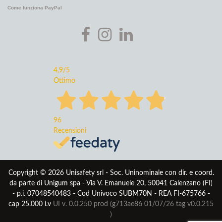
Come funziona PayPal
4,9
/5
Ottimo
96
Recensioni
Copyright © 2026 Unisafety srl - Soc. Uninominale con dir. e coord.
da parte di Unigum spa - Via V. Emanuele 20, 50041 Calenzano (FI)
- p.i. 07048540483 - Cod Univoco SUBM70N - REA FI-675766 -
cap 25.000 i.v
UI v. 0.0.250 prod (g713ae86 01/07/26
tag v0.0.215
)