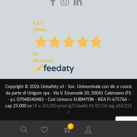
4,9
/5
Ottimo
96
Recensioni
Copyright © 2026 Unisafety srl - Soc. Uninominale con dir. e coord.
da parte di Unigum spa - Via V. Emanuele 20, 50041 Calenzano (FI)
- p.i. 07048540483 - Cod Univoco SUBM70N - REA FI-675766 -
cap 25.000 i.v
UI v. 0.0.250 prod (g713ae86 01/07/26
tag v0.0.215
)
0