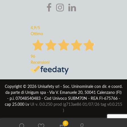
4,9
/5
Ottimo
96
Recensioni
Copyright © 2026 Unisafety srl - Soc. Uninominale con dir. e coord.
da parte di Unigum spa - Via V. Emanuele 20, 50041 Calenzano (FI)
- p.i. 07048540483 - Cod Univoco SUBM70N - REA FI-675766 -
cap 25.000 i.v
UI v. 0.0.250 prod (g713ae86 01/07/26
tag v0.0.215
)
0