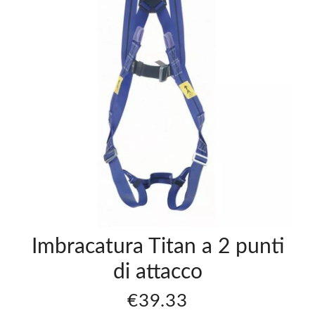
tura
Imbracatura
ight
Irudek Light
2 Plus -
xl
Taglia L/xl
€27.55
Imbracatura Titan a 2 punti
di attacco
€39.33