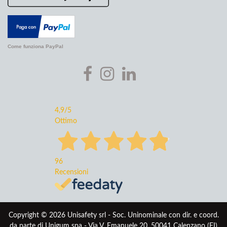
Come funziona PayPal
4,9
/5
Ottimo
96
Recensioni
Copyright © 2026 Unisafety srl - Soc. Uninominale con dir. e coord.
da parte di Unigum spa - Via V. Emanuele 20, 50041 Calenzano (FI)