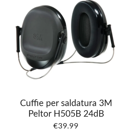
o
Inserto
lare
Auricolare
Con
tto
Archetto
-
3M Ec-
0
01-000
24Db
6
€5.06
Cuffie per saldatura 3M
Peltor H505B 24dB
€39.99