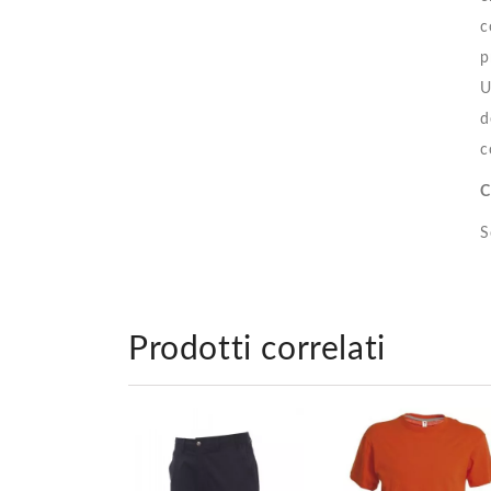
c
p
U
d
c
C
S
Prodotti correlati