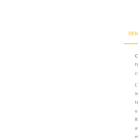
DES
C
f
c
L
i
t
u
R
a
e