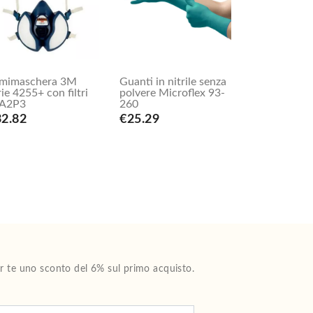
mimaschera 3M
Guanti in nitrile senza
rie 4255+ con filtri
polvere Microflex 93-
A2P3
260
32.82
€25.29
Per te uno sconto del 6% sul primo acquisto.