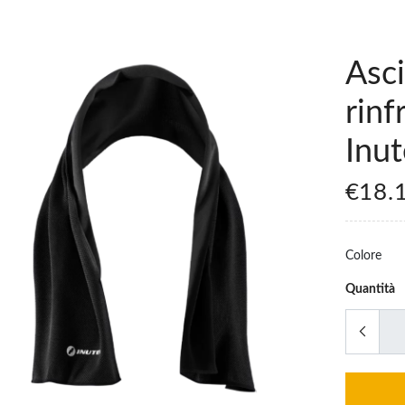
Asc
rinf
Inu
€18.
Colore
Quantità