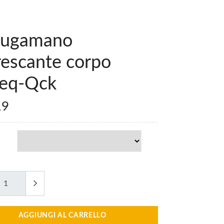
iugamano
rescante corpo
teq-Qck
19
AGGIUNGI AL CARRELLO