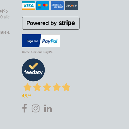
68496
0 alle
nuele,
Come funziona PayPal
4,9
/5