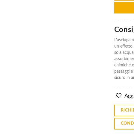
Consig
L’asciuga
un effetto 
sola acqua.
assorbimen
chimiche o 
passaggi e
sicuro in a
Aggi
RICHI
COND