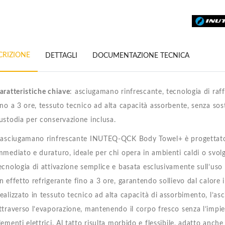
CRIZIONE
DETTAGLI
DOCUMENTAZIONE TECNICA
aratteristiche chiave
: asciugamano rinfrescante, tecnologia di raf
ino a 3 ore, tessuto tecnico ad alta capacità assorbente, senza sost
ustodia per conservazione inclusa.
’asciugamano rinfrescante INUTEQ-QCK Body Towel+ è progettato 
mmediato e duraturo, ideale per chi opera in ambienti caldi o svolge
ecnologia di attivazione semplice e basata esclusivamente sull’uso 
n effetto refrigerante fino a 3 ore, garantendo sollievo dal calore 
ealizzato in tessuto tecnico ad alta capacità di assorbimento, l’a
ttraverso l’evaporazione, mantenendo il corpo fresco senza l’impie
lementi elettrici. Al tatto risulta morbido e flessibile, adatto anch