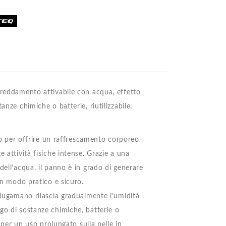
freddamento attivabile con acqua, effetto
anze chimiche o batterie, riutilizzabile,
per offrire un raffrescamento corporeo
 attività fisiche intense. Grazie a una
dell’acqua, il panno è in grado di generare
in modo pratico e sicuro.
sciugamano rilascia gradualmente l’umidità
go di sostanze chimiche, batterie o
e per un uso prolungato sulla pelle in