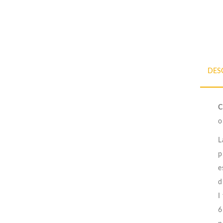
DES
C
o
L
p
e
d
I
6