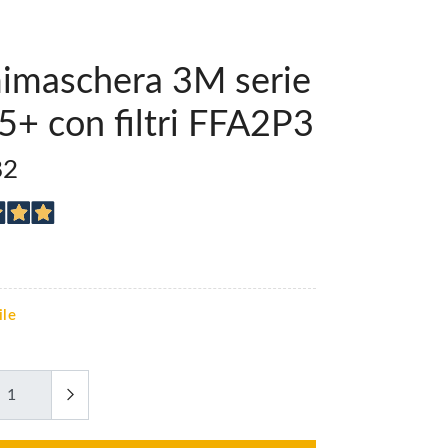
imaschera 3M serie
+ con filtri FFA2P3
82
ile