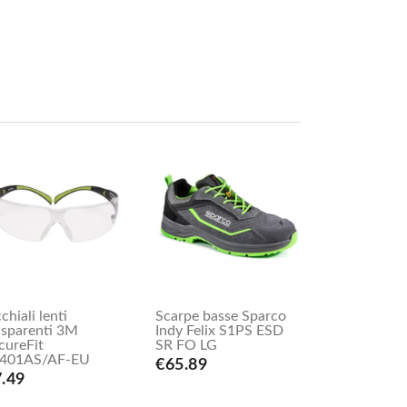
chiali lenti
Scarpe basse Sparco
asparenti 3M
Indy Felix S1PS ESD
cureFit
SR FO LG
401AS/AF-EU
€65.89
.49