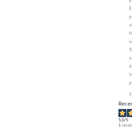
p
È
p
s
f
s
T
v
d
I
p
S
Recen
5,0
/5
1
recen