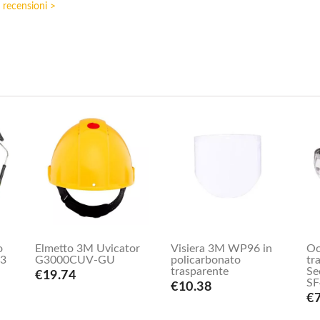
e recensioni >
Visiera 3M WP96 in
o
Elmetto 3M Uvicator
Oc
policarbonato
P3
G3000CUV-GU
tr
trasparente
Se
€19.74
SF
€10.38
€7