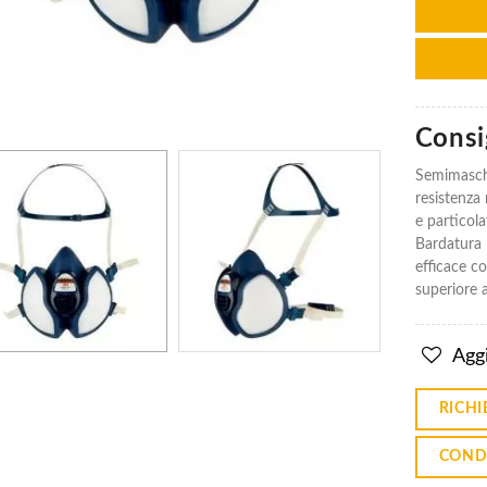
Filtro Per
Filtro Per
Gas E
Gas E
Vapori
Vapori
Consig
3M A2
3M A2
6055 -
6055 -
Semimasche
Prezzo
Prezzo
resistenza 
Singolo
Singolo
e particola
Pezzo
Pezzo
Bardatura n
€9.04
€9.04
efficace co
superiore 
Semimaschera
Semimaschera
3M 6300
3M 6300
Riutilizzabile -
Riutilizzabile -
Aggi
Taglia L
Taglia L
€23.58
€23.58
RICHI
COND