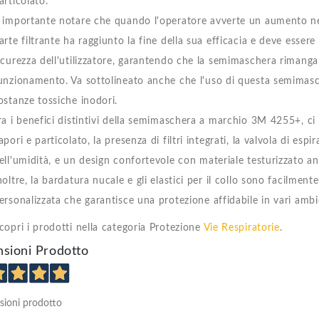
articolato.
 importante notare che quando l'operatore avverte un aumento nell
arte filtrante ha raggiunto la fine della sua efficacia e deve essere
icurezza dell'utilizzatore, garantendo che la semimaschera rimanga
unzionamento. Va sottolineato anche che l'uso di questa semimas
ostanze tossiche inodori.
ra i benefici distintivi della semimaschera a marchio 3M 4255+, ci
apori e particolato, la presenza di filtri integrati, la valvola di esp
ell'umidità, e un design confortevole con materiale testurizzato anal
noltre, la bardatura nucale e gli elastici per il collo sono facilment
ersonalizzata che garantisce una protezione affidabile in vari ambie
copri i prodotti nella categoria Protezione
Vie Respiratorie
.
sioni Prodotto
sioni prodotto