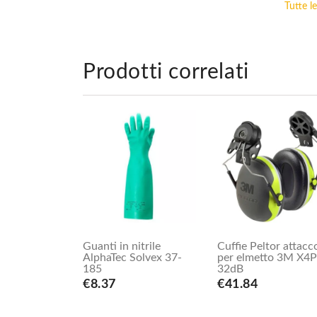
Tutte l
Prodotti correlati
Guanti in nitrile
Cuffie Peltor attacc
AlphaTec Solvex 37-
per elmetto 3M X4
185
32dB
€8.37
€41.84