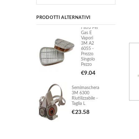
PRODOTTI ALTERNATIVI
Filtro Per
Filtro Per
Gas E
Gas E
Vapori
Vapori
3M A2
3M A2
6055 -
6055 -
Prezzo
Prezzo
Singolo
Singolo
Pezzo
Pezzo
€9.04
€9.04
imaschera
Semimaschera
 6300
3M 6300
ilizzabile -
Riutilizzabile -
ia L
Taglia L
3.58
€23.58