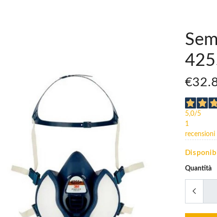
Sem
4255
€32.
5,0
/5
1
recensioni
Disponib
Quantità