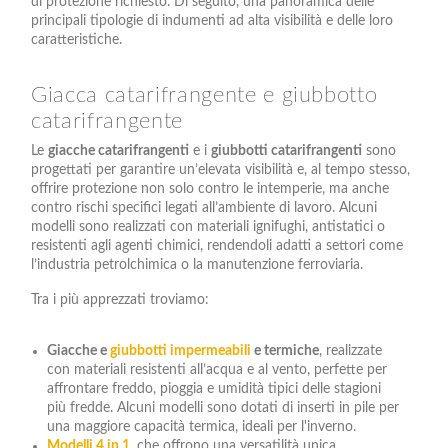
di protezione richiesto. Di seguito, una panoramica delle
principali tipologie di indumenti ad alta visibilità e delle loro
caratteristiche.
Giacca catarifrangente e giubbotto
catarifrangente
Le
giacche catarifrangenti
e i
giubbotti catarifrangenti
sono
progettati per garantire un’elevata visibilità e, al tempo stesso,
offrire protezione non solo contro le intemperie, ma anche
contro rischi specifici legati all’ambiente di lavoro. Alcuni
modelli sono realizzati con materiali ignifughi, antistatici o
resistenti agli agenti chimici, rendendoli adatti a settori come
l’industria petrolchimica o la manutenzione ferroviaria.
Tra i più apprezzati troviamo:
Giacche e
giubbotti impermeabili
e termiche
, realizzate
con materiali resistenti all’acqua e al vento, perfette per
affrontare freddo, pioggia e umidità tipici delle stagioni
più fredde. Alcuni modelli sono dotati di inserti in pile per
una maggiore capacità termica, ideali per l'inverno.
Modelli 4 in 1
, che offrono una versatilità unica,