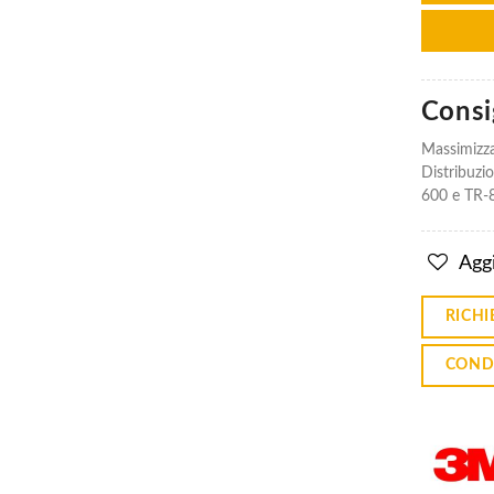
Consig
Massimizza
Distribuzi
600 e TR-8
Aggi
RICHI
COND