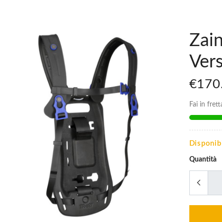
Zai
Ver
€170
Fai in fret
Disponib
Quantità