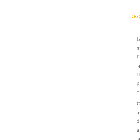
DES
L
m
P
s
r
p
o
C
a
d
a
s