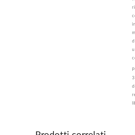
r
c
i
m
d
u
c
P
3
d
r
l