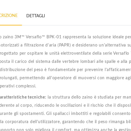
CRIZIONE
DETTAGLI
o zaino 3M™ Versaflo™ BPK-01 rappresenta la soluzione ideale per i
otorizzati a filtrazione d'aria (PAPR) e desiderano un'alternativa sup
rogettato per ospitare le unità elettroventilate della serie Versa
posta il carico del sistema dalle vertebre lombari alle spalle e alla
idistribuzione del peso è fondamentale per prevenire l'affaticamen
rolungati, permettendo all'operatore di muoversi con maggiore agil
perativi complessi.
aratteristiche tecniche:
la struttura dello zaino è studiata per ma
derente al corpo, riducendo le oscillazioni e il rischio che il dispo
urante gli spostamenti. Gli spallacci imbottiti e regolabili consento
lla corporatura dell'utilizzatore, garantendo che il peso rimanga b
upporto non solo migliora il comfort, ma ottimizza anche la gestion