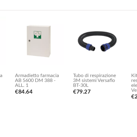
ca
Armadietto farmacia
Tubo di respirazione
Ki
AB 5600 DM 388 -
3M sistemi Versaflo
re
ALL. 1
BT-30L
el
Ve
€84.64
€79.27
€2