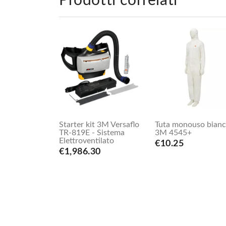
Prodotti correlati
Starter kit 3M Versaflo
Tuta monouso bian
TR-819E - Sistema
3M 4545+
Elettroventilato
€10.25
€1,986.30