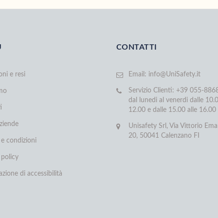
U
CONTATTI
oni e resi
Email:
info@UniSafety.it
Servizio Clienti: +39 055-88
amo
dal lunedi al venerdi dalle 10.0
i
12.00 e dalle 15.00 alle 16.00
aziende
Unisafety Srl, Via Vittorio Ema
20, 50041 Calenzano FI
 e condizioni
 policy
azione di accessibilità