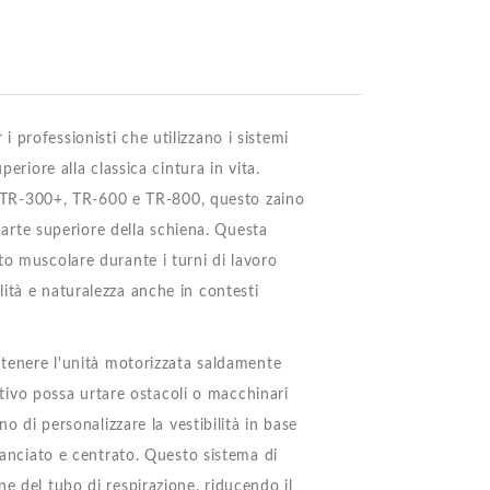
 professionisti che utilizzano i sistemi
eriore alla classica cintura in vita.
flo TR-300+, TR-600 e TR-800, questo zaino
 parte superiore della schiena. Questa
to muscolare durante i turni di lavoro
ità e naturalezza anche in contesti
ntenere l'unità motorizzata saldamente
sitivo possa urtare ostacoli o macchinari
no di personalizzare la vestibilità in base
ilanciato e centrato. Questo sistema di
e del tubo di respirazione, riducendo il