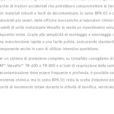
ischio di trazioni accidentali che potrebbero compromettere la ten
on materiali robusti e facili da decontaminare, lo zaino BPK-01 è c
ndustriali più severi, dalle officine meccaniche ai laboratori chimici
odelli di unità motorizzate Versaflo lo rende un investimento versat
ispositivi miste. Grazie alla semplicità di montaggio e smontaggio d
na manutenzione rapida e una facile pulizia, assicurando standard i
omponente anche in caso di utilizzo intensivo quotidiano.
er un sistema di protezione completo, su
Unisafety consigliamo di 
M™ Versaflo™ TR-600 o TR-800 e ai tubi di respirazione della serie
econtaminazione deve essere frequente e profonda, è possibile valut
esistenza chimica, ma lo zaino BPK-01 resta la scelta d'elezione per
ibertà di movimento totale durante le attività di bonifica, verniciat