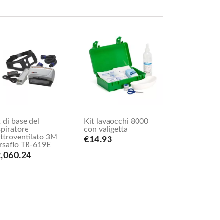
t di base del
Kit lavaocchi 8000
spiratore
con valigetta
ettroventilato 3M
€14.93
rsaflo TR-619E
,060.24