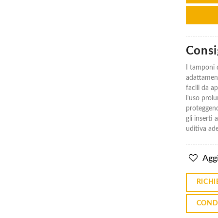
Consig
Cuffie
Cuffie
3M
3M
I tamponi 
Peltor
Peltor
adattament
Optime I
Optime I
facili da a
H510b-
H510b-
l'uso prol
403-gu
403-gu
26Db
26Db
proteggend
gli inserti
€22.75
€22.75
uditiva ad
Inserti
Inserti
Auricolari
Auricolari
Con
Con
Aggi
Cordoncino
Cordoncino
Cc-01-000
Cc-01-000
3M 31Db
3M 31Db
RICHI
200 Pz/cf
200 Pz/cf
€96.33
€96.33
COND