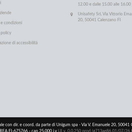
i
12.00 e dalle 15.00 alle 16.00
aziende
Unisafety Srl, Via Vittorio Ema
20, 50041 Calenzano FI
 e condizioni
 policy
azione di accessibilità
le con dir. e coord. da parte di Unigum spa - Via V. Emanuele 20, 50041
EA FI-675766 - cap 25.000 i.v
UI v. 0.0.250 prod (g713ae86 01/07/26