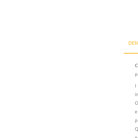
DES
C
p
I
i
O
e
p
Q