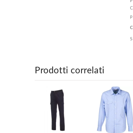
p
C
p
C
S
Prodotti correlati