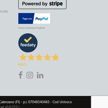
nuele,
Come funziona PayPal
4,9
/5
 Calenzano (FI) - p.i. 07048540483 - Cod Univoco
tag v0.0.215
)