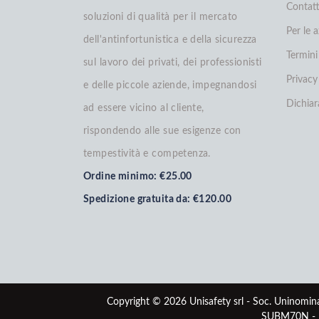
Contatt
soluzioni di qualità per il mercato
Per le 
dell'antinfortunistica e della sicurezza
Termini
sul lavoro dei privati, dei professionisti
Privacy
e delle piccole aziende, impegnandosi
Dichiar
ad essere vicino al cliente,
rispondendo alle sue esigenze con
tempestività e competenza.
Ordine minimo: €25.00
Spedizione gratuita da: €120.00
Copyright © 2026 Unisafety srl - Soc. Uninomina
SUBM70N - R