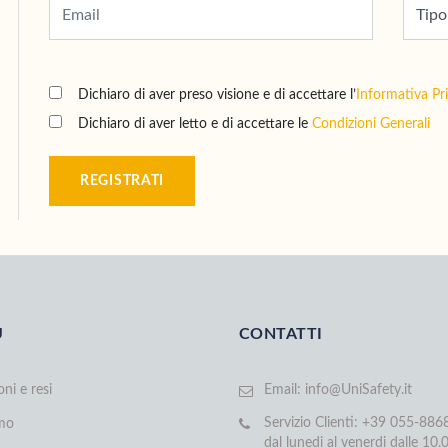
Dichiaro di aver preso visione e di accettare l’
Informativa Pr
Dichiaro di aver letto e di accettare le
Condizioni Generali
REGISTRATI
U
CONTATTI
oni e resi
Email:
info@UniSafety.it
Servizio Clienti: +39 055-88
amo
dal lunedi al venerdi dalle 10.0