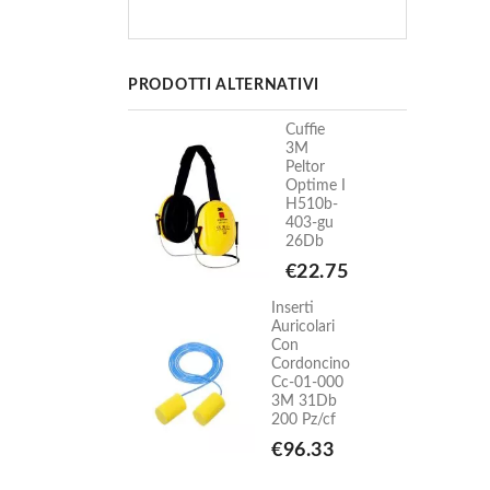
PRODOTTI ALTERNATIVI
Cuffie
Cuffie
3M
3M
Peltor
Peltor
Optime I
Optime I
H510b-
H510b-
403-gu
403-gu
26Db
26Db
€22.75
€22.75
nserti
Inserti
uricolari
Auricolari
Con
Con
Cordoncino
Cordoncino
Cc-01-000
Cc-01-000
3M 31Db
3M 31Db
200 Pz/cf
200 Pz/cf
€96.33
€96.33