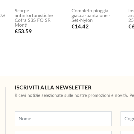
Scarpe
Completo pioggia
In
00%
antinfortunistiche
giacca-pantalone -
ar
Cofra S3S FO SR
Set-Nylon
25
Monti
€14.42
€6
€53.59
ISCRIVITI ALLA NEWSLETTER
Ricevi notizie selezionate sulle nostre promozioni e novità. 