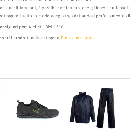
rotezione costante dai rumori forti fino a 25dB.
on questi tamponi, è possibile assicurarsi che gli inserti auricolari
roteggere l'udito in modo adeguato, adattandosi perfettamente alle
onsigliati per
: Archetti 3M 1310.
copri i prodotti nella categoria
Protezione Udito
.