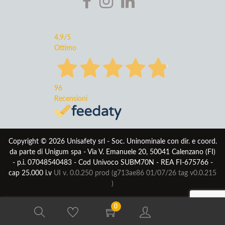
4,9
/5
Ottimo
96
Recensioni
Copyright © 2026 Unisafety srl - Soc. Uninominale con dir. e coord.
da parte di Unigum spa - Via V. Emanuele 20, 50041 Calenzano (FI)
- p.i. 07048540483 - Cod Univoco SUBM70N - REA FI-675766 -
cap 25.000 i.v
UI v. 0.0.250 prod (g713ae86 01/07/26
tag v0.0.215
)
0