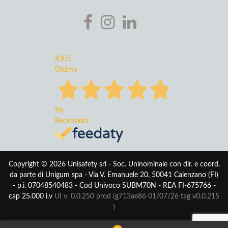
4,9
/5
Ottimo
96
Recensioni
Copyright © 2026 Unisafety srl - Soc. Uninominale con dir. e coord.
da parte di Unigum spa - Via V. Emanuele 20, 50041 Calenzano (FI)
- p.i. 07048540483 - Cod Univoco SUBM70N - REA FI-675766 -
cap 25.000 i.v
UI v. 0.0.250 prod (g713ae86 01/07/26
tag v0.0.215
)