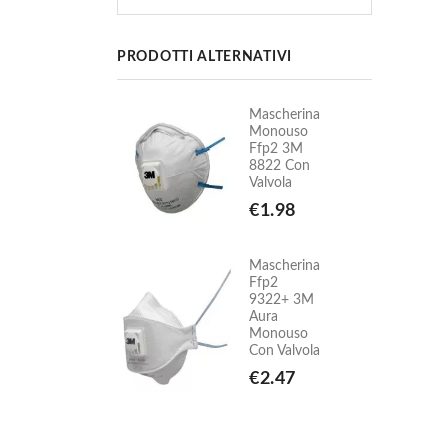
PRODOTTI ALTERNATIVI
Mascherina
Mascherina
Monouso
Monouso
Ffp2 3M
Ffp2 3M
8822 Con
8822 Con
Valvola
Valvola
€1.98
€1.98
Mascherina
Mascherina
Ffp2
Ffp2
9322+ 3M
9322+ 3M
Aura
Aura
Monouso
Monouso
Con Valvola
Con Valvola
€2.47
€2.47