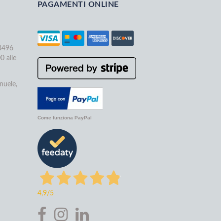
PAGAMENTI ONLINE
68496
0 alle
nuele,
Come funziona PayPal
4,9
/5