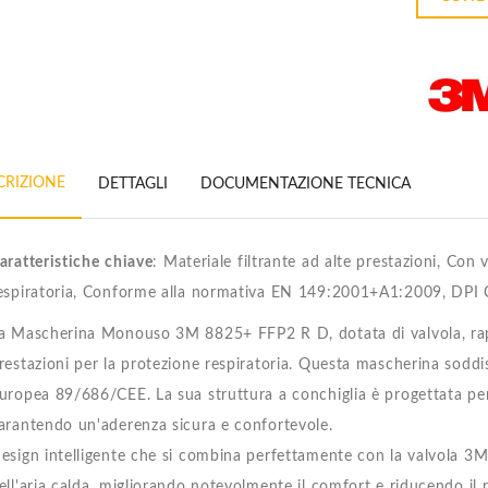
CRIZIONE
DETTAGLI
DOCUMENTAZIONE TECNICA
aratteristiche
chiave
: Materiale filtrante ad alte prestazioni, Con
espiratoria, Conforme alla normativa EN 149:2001+A1:2009, DPI Ca
a Mascherina Monouso 3M 8825+ FFP2 R D, dotata di valvola, rapp
restazioni per la protezione respiratoria. Questa mascherina soddisf
uropea 89/686/CEE. La sua struttura a conchiglia è progettata per 
arantendo un'aderenza sicura e confortevole.
esign intelligente che si combina perfettamente con la valvola 3M C
ell'aria calda, migliorando notevolmente il comfort e riducendo il