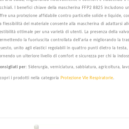
cchiali. I benefici chiave della mascherina FFP2 8825 includono un 
ffre una protezione affidabile contro particelle solide e liquide, co
a flessibilità del materiale consente alla mascherina di adattarsi a
estibilità ottimale per una varietà di utenti. La presenza della val
ermettendo la fuoriuscita controllata dell'aria e migliorando la tra
uesto, unito agli elastici regolabili in quattro punti dietro la testa
ornendo un ulteriore livello di comfort e sicurezza per chi la indos
onsigliati per
: Siderurgia, verniciatura, sabbiatura, agricoltura, lavo
copri i prodotti nella categoria
Protezione Vie Respiratorie
.