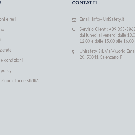
U
CONTATTI
oni e resi
Email:
info@UniSafety.it
Servizio Clienti: +39 055-88
amo
dal lunedi al venerdi dalle 10.0
i
12.00 e dalle 15.00 alle 16.00
aziende
Unisafety Srl, Via Vittorio Ema
20, 50041 Calenzano FI
 e condizioni
 policy
azione di accessibilità