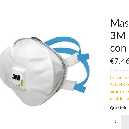
Mas
3M 
con 
€7.4
La varian
Selezion
sapere se
desidera
Quantità