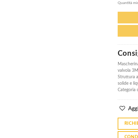
Quantità min
Mascherina
Mascherina
Monouso
Monouso
Ffp2 3M
Ffp2 3M
8822 Con
8822 Con
Consig
Valvola
Valvola
Mascherin
€1.98
€1.98
valvola 3M 
Struttura a
Mascherina
Mascherina
solide e li
Ffp2
Ffp2
Categoria d
9322+ 3M
9322+ 3M
Aura
Aura
Monouso
Monouso
Con Valvola
Con Valvola
Aggi
€2.47
€2.47
RICHI
COND