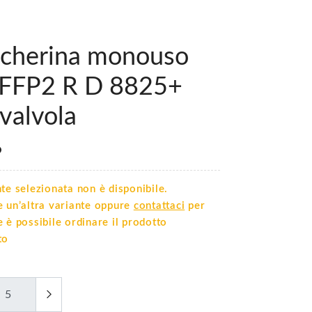
cherina monouso
FFP2 R D 8825+
valvola
6
te selezionata non è disponibile.
e un’altra variante oppure
contattaci
per
 è possibile ordinare il prodotto
to