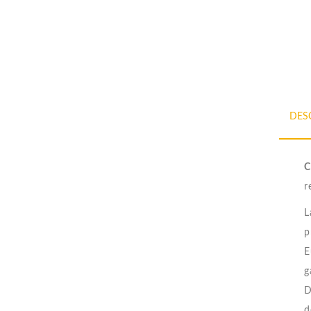
DES
C
r
L
p
E
g
D
d