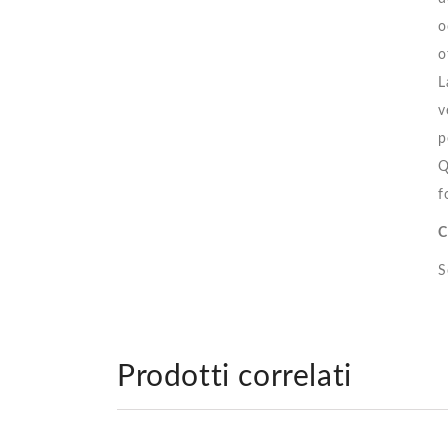
o
o
L
v
p
Q
f
C
S
Prodotti correlati