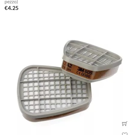
pezzo)
€4.25