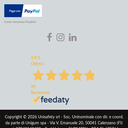
Come funziona PayPal
4,9
/5
Ottimo
96
Recensioni
Copyright © 2026 Unisafety srl - Soc. Uninominale con dir. e coord.
da parte di Unigum spa - Via V. Emanuele 20, 50041 Calenzano (FI)