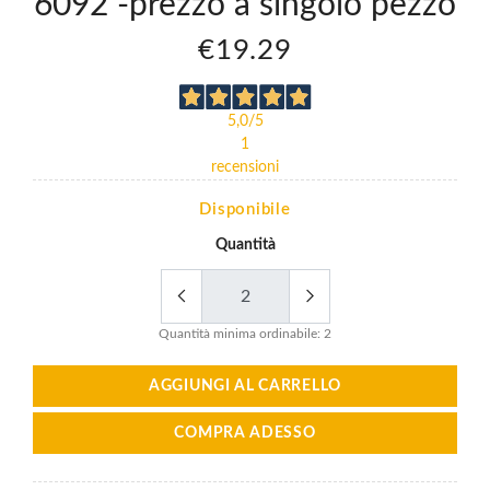
6092 -prezzo a singolo pezzo
Hg
Abek2 Hg
P3 R +
eide
Formaldeide
€19.29
6099
€26.14
5,0
/5
1
recensioni
Disponibile
Quantità
Quantità minima ordinabile: 2
AGGIUNGI AL CARRELLO
COMPRA ADESSO