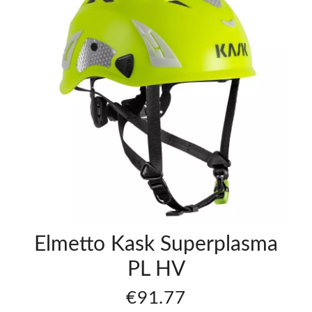
Elmetto
Kask
asma
Superplasma
Aq
€70.76
Elmetto Kask Superplasma
PL HV
€91.77